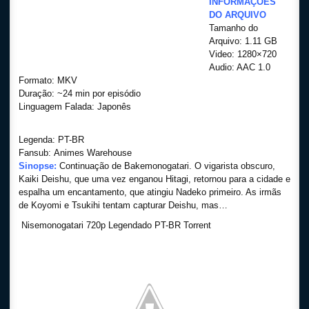
INFORMAÇÕES
DO ARQUIVO
Tamanho do
Arquivo: 1.11 GB
Video: 1280×720
Audio: AAC 1.0
Formato: MKV
Duração: ~24 min por episódio
Linguagem Falada: Japonês
Legenda: PT-BR
Fansub: Animes Warehouse
Sinopse:
Continuação de Bakemonogatari. O vigarista obscuro,
Kaiki Deishu, que uma vez enganou Hitagi, retornou para a cidade e
espalha um encantamento, que atingiu Nadeko primeiro. As irmãs
de Koyomi e Tsukihi tentam capturar Deishu, mas…
Nisemonogatari 720p Legendado PT-BR Torrent