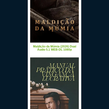
Maldição da Múmia (2026) Dual
Áudio 5.1 WEB-DL 1080p