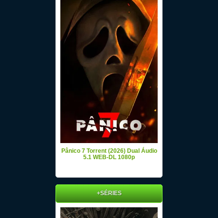
Pânico 7 Torrent (2026) Dual Áudio
5.1 WEB-DL 1080p
+SÉRIES