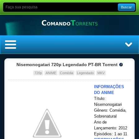
Buscar
Home
Nisemonogatari 720p Legendado PT-BR Torrent
720p
ANIME
Comédia
Legendado
MKV
Top Filmes
INFORMAÇÕES
Top Séries
DO ANIME
Título:
Nisemonogatari
Filmes
Gênero: Comédia,
Sobrenatural
Dublado
Ano de
Lançamento: 2012
Legendado
Episódios: 1 ao 11