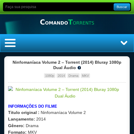
Buscar
Home
Ninfomaníaca Volume 2 – Torrent (2014) Bluray 1080p
Dual Áudio
Top Filmes
1080p
2014
Drama
MKV
Top Séries
Filmes
INFORMAÇÕES DO FILME
Titulo original :
Ninfomaníaca Volume 2
Dublado
Lançamento:
2014
Gênero:
Drama
Legendado
Formato:
MKV