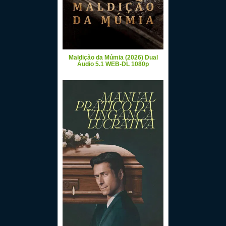
Maldição da Múmia (2026) Dual
Áudio 5.1 WEB-DL 1080p