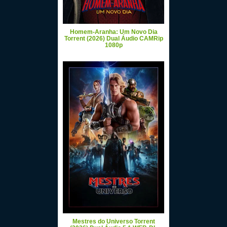
Homem-Aranha: Um Novo Dia
Torrent (2026) Dual Áudio CAMRip
1080p
Mestres do Universo Torrent