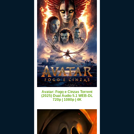
Avatar: Fogo e Cinzas Torrent
(2025) Dual Áudio 5.1 WEB-DL
720p | 1080p | 4K