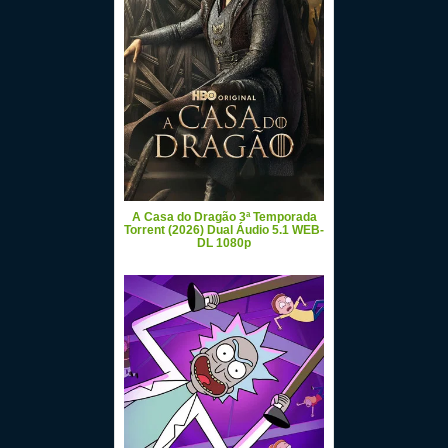
A Casa do Dragão 3ª Temporada
Torrent (2026) Dual Áudio 5.1 WEB-
DL 1080p