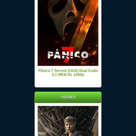
Pânico 7 Torrent (2026) Dual Áudio
5.1 WEB-DL 1080p
+SÉRIES