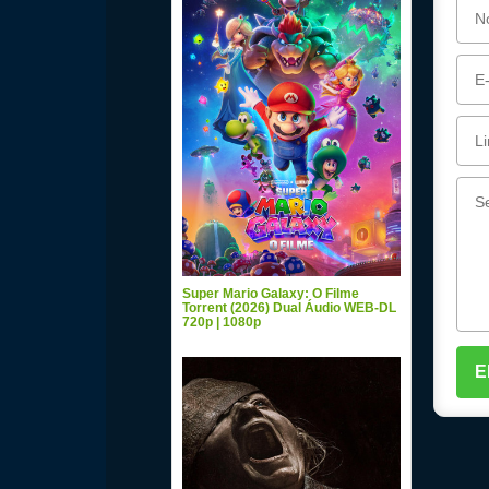
Super Mario Galaxy: O Filme
Torrent (2026) Dual Áudio WEB-DL
720p | 1080p