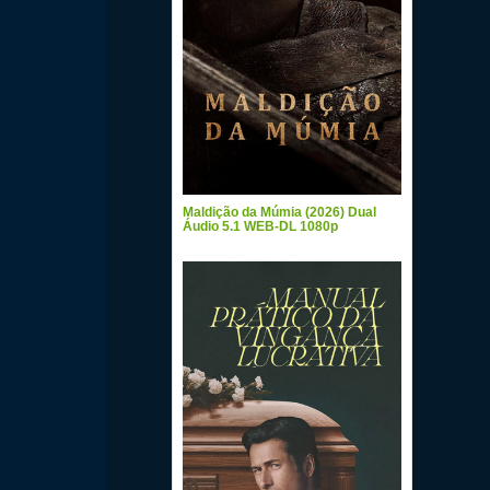
Maldição da Múmia (2026) Dual
Áudio 5.1 WEB-DL 1080p