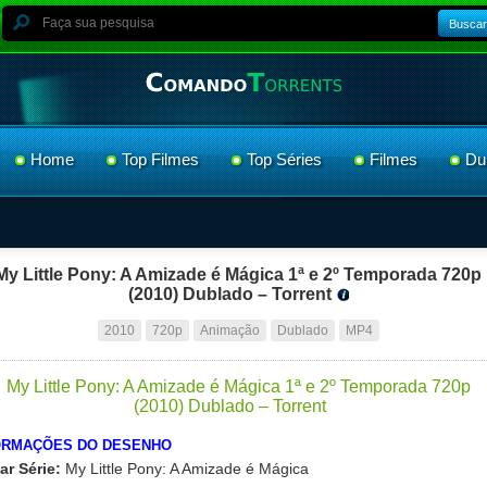
Buscar
Home
Top Filmes
Top Séries
Filmes
Du
My Little Pony: A Amizade é Mágica 1ª e 2º Temporada 720p
(2010) Dublado – Torrent
2010
720p
Animação
Dublado
MP4
ORMAÇÕES DO DESENHO
ar Série:
My Little Pony: A Amizade é Mágica