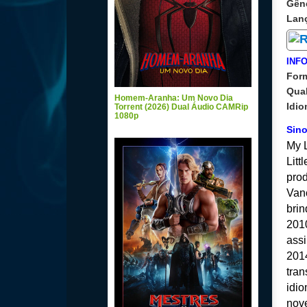
Gên
Lan
INF
For
Qua
Homem-Aranha: Um Novo Dia
Idi
Torrent (2026) Dual Áudio CAMRip
1080p
Sin
My L
Lit
pro
Van
bri
201
ass
2014
tra
idio
nov