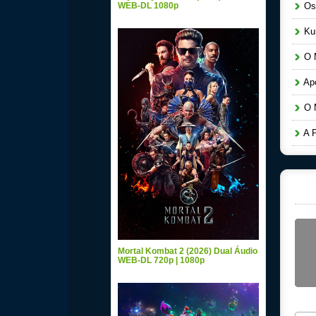
WEB-DL 1080p
Os 
Kur
O M
Apó
O M
A P
Mortal Kombat 2 (2026) Dual Áudio
WEB-DL 720p | 1080p