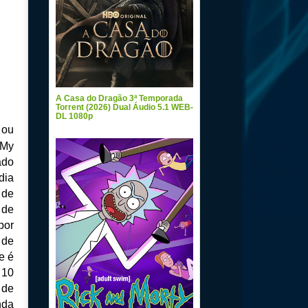
A Casa do Dragão 3ª Temporada
Torrent (2026) Dual Áudio 5.1 WEB-
DL 1080p
 ou
 My
ado
dia
 de
 de
por
 de
e é
 10
 de
nda