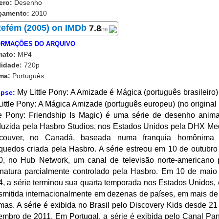
ero:
Desenho
çamento:
2010
7
.8
/10
ORMAÇÕES DO ARQUIVO
mato:
MP4
lidade:
720p
oma:
Português
My Little Pony: A Amizade é Mágica (português brasileiro)
opse:
ittle Pony: A Mágica Amizade (português europeu) (no original
tle Pony: Friendship Is Magic) é uma série de desenho anim
duzida pela Hasbro Studios, nos Estados Unidos pela DHX Me
couver, no Canadá, baseada numa franquia homônima
nquedos criada pela Hasbro. A série estreou em 10 de outubro
0, no Hub Network, um canal de televisão norte-americano 
inatura parcialmente controlado pela Hasbro. Em 10 de maio
, a série terminou sua quarta temporada nos Estados Unidos, 
nsmitida internacionalmente em dezenas de países, em mais de
mas. A série é exibida no Brasil pelo Discovery Kids desde 21
embro de 2011. Em Portugal, a série é exibida pelo Canal Pa