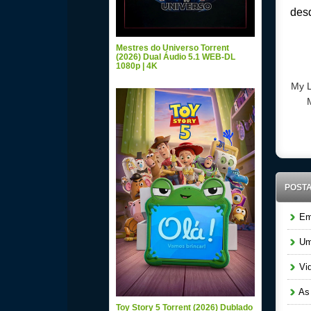
des
Mestres do Universo Torrent
(2026) Dual Áudio 5.1 WEB-DL
1080p | 4K
My L
POST
Em 
Um 
Vid
As 
Toy Story 5 Torrent (2026) Dublado