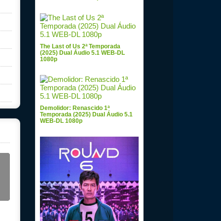
The Last of Us 2ª Temporada
(2025) Dual Áudio 5.1 WEB-DL
1080p
Demolidor: Renascido 1ª
Temporada (2025) Dual Áudio 5.1
WEB-DL 1080p