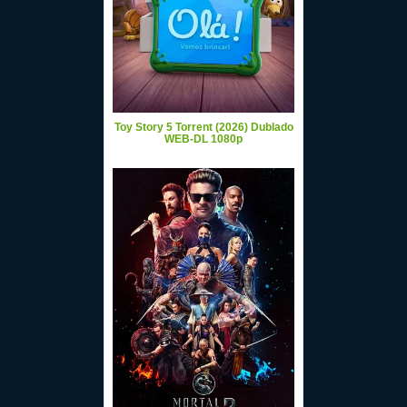
Toy Story 5 Torrent (2026) Dublado
WEB-DL 1080p