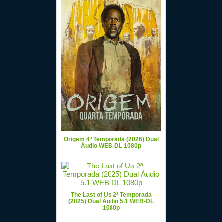
Origem 4ª Temporada (2026) Dual
Áudio WEB-DL 1080p
The Last of Us 2ª Temporada
(2025) Dual Áudio 5.1 WEB-DL
1080p