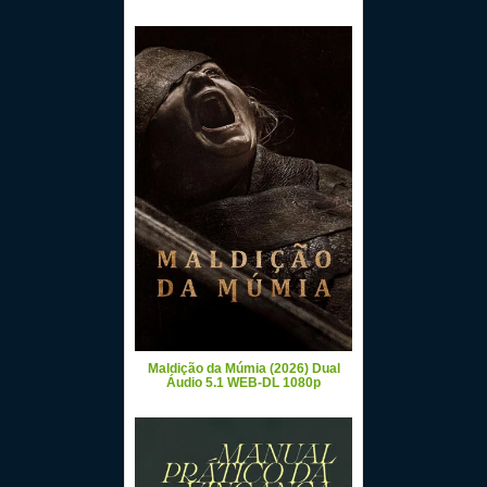
Maldição da Múmia (2026) Dual
Áudio 5.1 WEB-DL 1080p