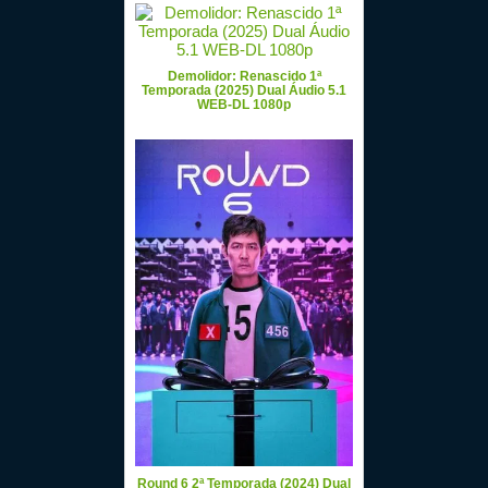
Demolidor: Renascido 1ª
Temporada (2025) Dual Áudio 5.1
WEB-DL 1080p
Round 6 2ª Temporada (2024) Dual