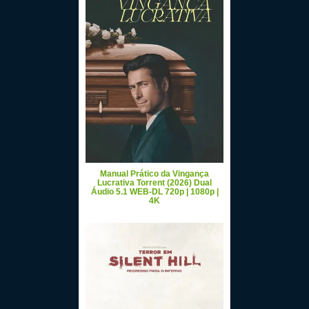
Manual Prático da Vingança
Lucrativa Torrent (2026) Dual
Áudio 5.1 WEB-DL 720p | 1080p |
4K