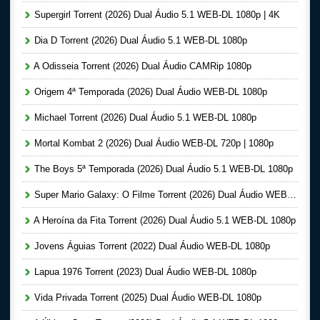
Supergirl Torrent (2026) Dual Áudio 5.1 WEB-DL 1080p | 4K
Dia D Torrent (2026) Dual Áudio 5.1 WEB-DL 1080p
A Odisseia Torrent (2026) Dual Áudio CAMRip 1080p
Origem 4ª Temporada (2026) Dual Áudio WEB-DL 1080p
Michael Torrent (2026) Dual Áudio 5.1 WEB-DL 1080p
Mortal Kombat 2 (2026) Dual Áudio WEB-DL 720p | 1080p
The Boys 5ª Temporada (2026) Dual Áudio 5.1 WEB-DL 1080p
Super Mario Galaxy: O Filme Torrent (2026) Dual Áudio WEB-DL 720p | 1080p
A Heroína da Fita Torrent (2026) Dual Áudio 5.1 WEB-DL 1080p
Jovens Águias Torrent (2022) Dual Áudio WEB-DL 1080p
Lapua 1976 Torrent (2023) Dual Áudio WEB-DL 1080p
Vida Privada Torrent (2025) Dual Áudio WEB-DL 1080p