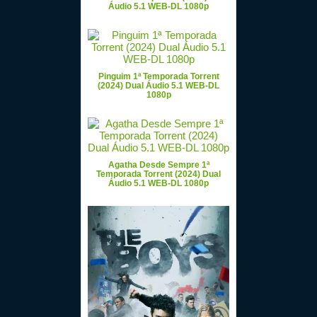
Áudio 5.1 WEB-DL 1080p
Pinguim 1ª Temporada Torrent
(2024) Dual Áudio 5.1 WEB-DL
1080p
Agatha Desde Sempre 1ª
Temporada Torrent (2024) Dual
Áudio 5.1 WEB-DL 1080p