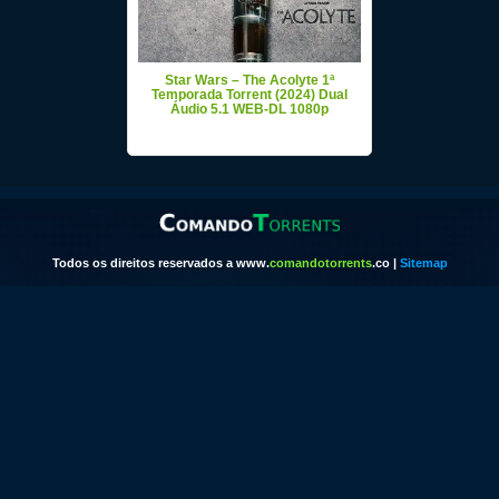
Star Wars – The Acolyte 1ª
Temporada Torrent (2024) Dual
Áudio 5.1 WEB-DL 1080p
Todos os direitos reservados a www.
comandotorrents
.co |
Sitemap