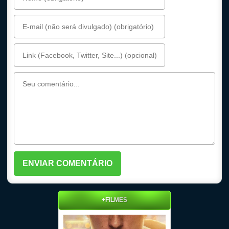
+FILMES