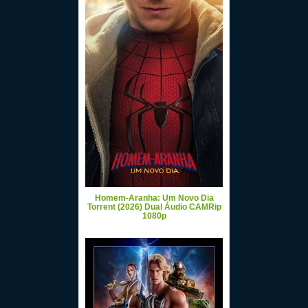
Homem-Aranha: Um Novo Dia
Torrent (2026) Dual Áudio CAMRip
1080p