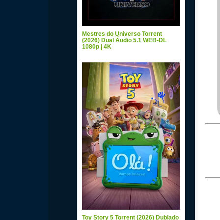
Mestres do Universo Torrent
(2026) Dual Áudio 5.1 WEB-DL
1080p | 4K
Toy Story 5 Torrent (2026) Dublado