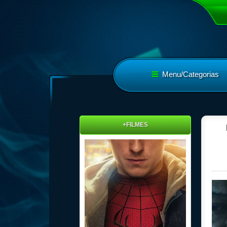
Menu/Categorias
+FILMES