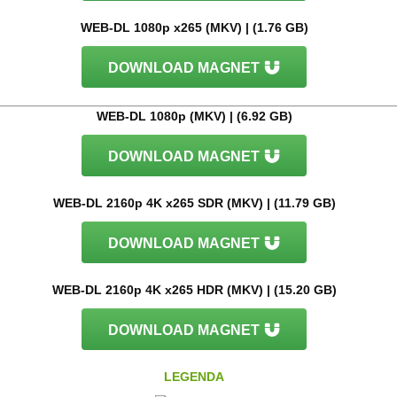
WEB-DL 1080p x265 (MKV) | (1.76 GB)
DOWNLOAD MAGNET
WEB-DL 1080p (MKV) | (6.92 GB)
DOWNLOAD MAGNET
WEB-DL 2160p 4K x265 SDR (MKV) | (11.79 GB)
DOWNLOAD MAGNET
WEB-DL 2160p 4K x265 HDR (MKV) | (15.20 GB)
DOWNLOAD MAGNET
LEGENDA