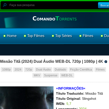
Buscar
Home
Top Filmes
Top Séries
Filmes
Du
Missão Titã (2024) Dual Áudio WEB-DL 720p | 1080p | 4K
1080p
2024
720p
Dual Áudio
Dublado
Ficção Cientifica
Filmes
MKV
Suspense
WEB-DL
»INFORMAÇÕES«
Título Traduzido:
Missão Titã
Titulo Original:
Slingshot
IMDb
:
5,7
Lançamento:
2024