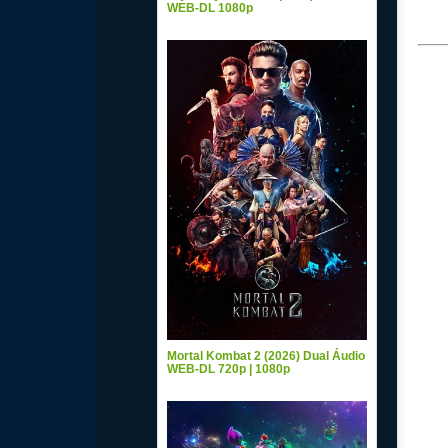
WEB-DL 1080p
Mortal Kombat 2 (2026) Dual Áudio
WEB-DL 720p | 1080p