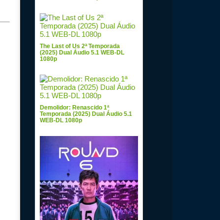
The Last of Us 2ª Temporada
(2025) Dual Áudio 5.1 WEB-DL
1080p
Demolidor: Renascido 1ª
Temporada (2025) Dual Áudio 5.1
WEB-DL 1080p