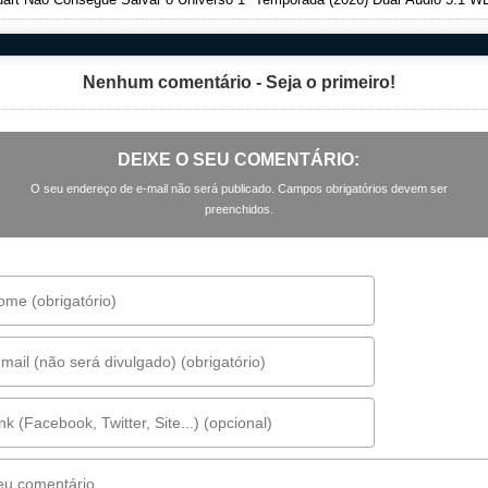
Nenhum comentário - Seja o primeiro!
DEIXE O SEU COMENTÁRIO:
O seu endereço de e-mail não será publicado. Campos obrigatórios devem ser
preenchidos.