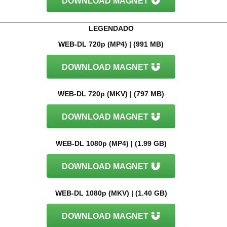
DOWNLOAD MAGNET
LEGENDADO
WEB-DL 720p (MP4) | (991 MB)
DOWNLOAD MAGNET
WEB-DL 720p (MKV) | (797 MB)
DOWNLOAD MAGNET
WEB-DL 1080p (MP4) | (1.99 GB)
DOWNLOAD MAGNET
WEB-DL 1080p (MKV) | (1.40 GB)
DOWNLOAD MAGNET