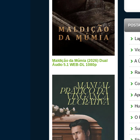
POST
Lap
Vid
Maldição da Múmia (2026) Dual
A Ú
Áudio 5.1 WEB-DL 1080p
Raq
Cor
Apr
Hun
O P
Sug
Stu