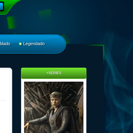
blado
Legendado
+SÉRIES