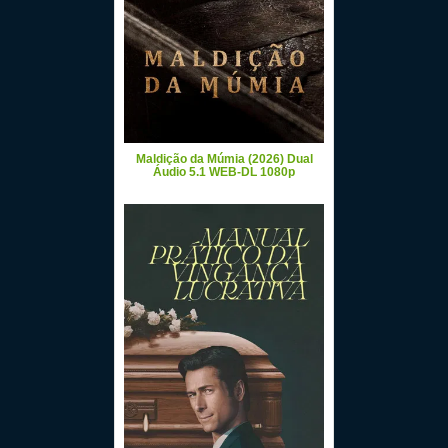
Maldição da Múmia (2026) Dual
Áudio 5.1 WEB-DL 1080p