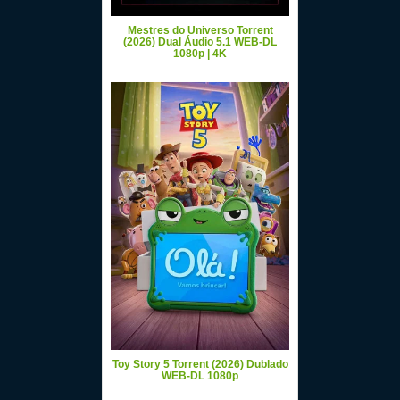
Mestres do Universo Torrent
(2026) Dual Áudio 5.1 WEB-DL
1080p | 4K
Toy Story 5 Torrent (2026) Dublado
WEB-DL 1080p