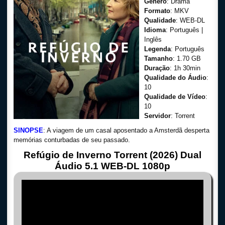
Gênero
: Drama
Formato
: MKV
Qualidade
: WEB-DL
Idioma
: Português |
Inglês
Legenda
: Português
Tamanho
: 1.70 GB
Duração
: 1h 30min
Qualidade do Áudio
:
10
Qualidade de Vídeo
:
10
Servidor
: Torrent
SINOPSE
: A viagem de um casal aposentado a Amsterdã desperta
memórias conturbadas de seu passado.
Refúgio de Inverno Torrent (2026) Dual
Áudio 5.1 WEB-DL 1080p