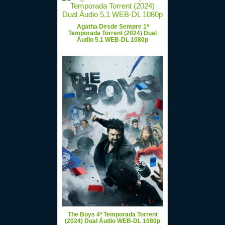
Agatha Desde Sempre 1ª
Temporada Torrent (2024) Dual
Áudio 5.1 WEB-DL 1080p
The Boys 4ª Temporada Torrent
(2024) Dual Áudio WEB-DL 1080p