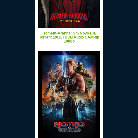
Homem-Aranha: Um Novo Dia
Torrent (2026) Dual Áudio CAMRip
1080p