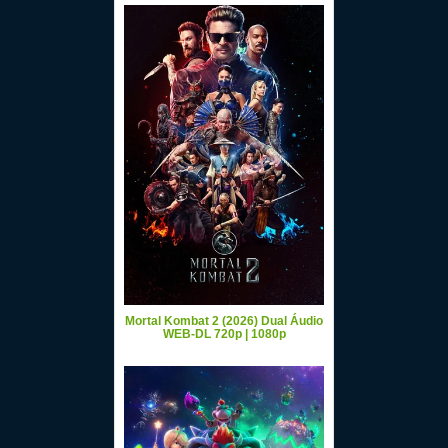
Mortal Kombat 2 (2026) Dual Áudio
WEB-DL 720p | 1080p