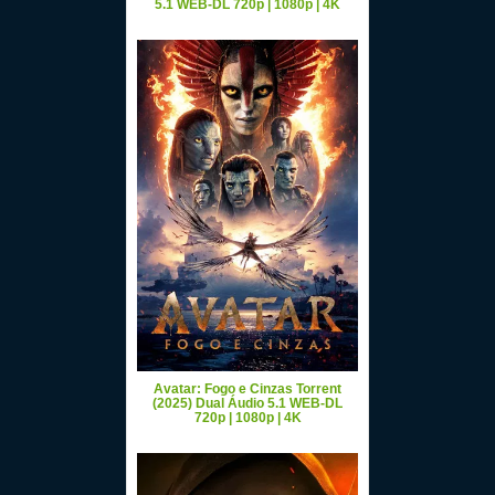
5.1 WEB-DL 720p | 1080p | 4K
Avatar: Fogo e Cinzas Torrent
(2025) Dual Áudio 5.1 WEB-DL
720p | 1080p | 4K