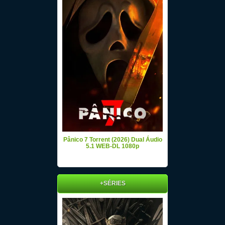
Pânico 7 Torrent (2026) Dual Áudio
5.1 WEB-DL 1080p
+SÉRIES