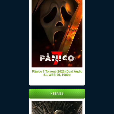
Pânico 7 Torrent (2026) Dual Áudio
5.1 WEB-DL 1080p
+SÉRIES