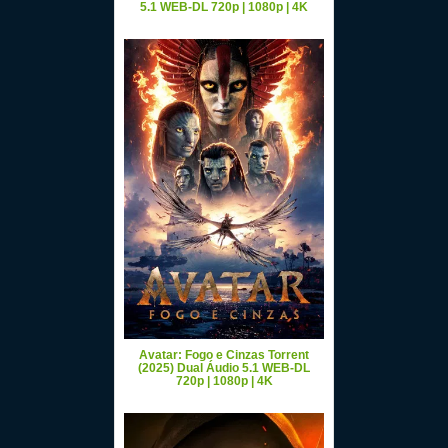
5.1 WEB-DL 720p | 1080p | 4K
Avatar: Fogo e Cinzas Torrent
(2025) Dual Áudio 5.1 WEB-DL
720p | 1080p | 4K