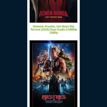
Homem-Aranha: Um Novo Dia
Torrent (2026) Dual Áudio CAMRip
1080p