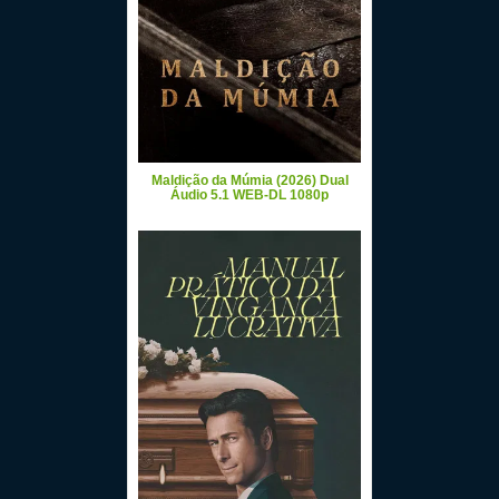
Maldição da Múmia (2026) Dual
Áudio 5.1 WEB-DL 1080p