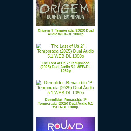
Origem 4ª Temporada (2026) Dual
Áudio WEB-DL 1080p
The Last of Us 2ª Temporada
(2025) Dual Áudio 5.1 WEB-DL
1080p
Demolidor: Renascido 1ª
Temporada (2025) Dual Áudio 5.1
WEB-DL 1080p