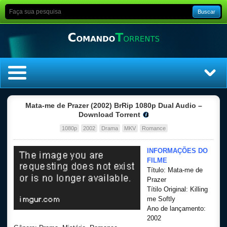
Buscar
Home
Mata-me de Prazer (2002) BrRip 1080p Dual Audio –
Download Torrent
Top Filmes
1080p
2002
Drama
MKV
Romance
Top Séries
INFORMAÇÕES DO
FILME
Título: Mata-me de
Filmes
Prazer
Títilo Original: Killing
Dublado
me Softly
Ano de lançamento:
2002
Legendado