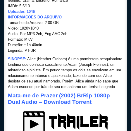
Gênero: Drama, Mistério, Romance
IMDb: 5.5/10
Uploader: 1046
INFORMAÇÕES DO ARQUIVO
Tamanho do Arquivo: 2.00 GB
Video: 1920×1040
Audio: Por MP3 2ch, Eng AAC 2ch
Formato: MKV
Duração: ~1h 40min
Legenda: PT-BR
SINOPSE:
Alice (Heather Graham) é uma promissora pesquisadora
londrina que conhece casualmente Adam (Joseph Fiennes), um
misterioso alpinista. Em pouco tempo os dois se envolvem em um
relacionamento intenso e apaixonado, fazendo com que Alice
desista de seu atual namorado. Porém, Alice ainda não sabe que
Adam esconde por trás de seu romantismo um terrível segredo.
Mata-me de Prazer (2002) BrRip 1080p
Dual Audio – Download Torrent