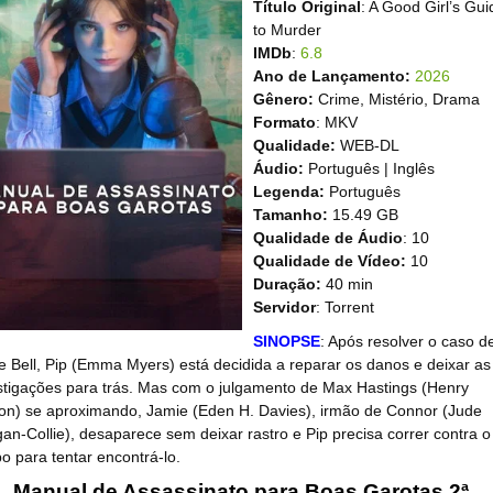
Título Original
: A Good Girl’s Gui
to Murder
IMDb
:
6.8
Ano de Lançamento:
2026
Gênero:
Crime, Mistério, Drama
Formato
: MKV
Qualidade:
WEB-DL
Áudio:
Português | Inglês
Legenda:
Português
Tamanho:
15.49 GB
Qualidade de Áudio
: 10
Qualidade de Vídeo:
10
Duração:
40 min
Servidor
: Torrent
SINOPSE
: Após resolver o caso d
e Bell, Pip (Emma Myers) está decidida a reparar os danos e deixar as
stigações para trás. Mas com o julgamento de Max Hastings (Henry
on) se aproximando, Jamie (Eden H. Davies), irmão de Connor (Jude
an-Collie), desaparece sem deixar rastro e Pip precisa correr contra o
o para tentar encontrá-lo.
Manual de Assassinato para Boas Garotas 2ª