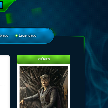
blado
Legendado
+SÉRIES