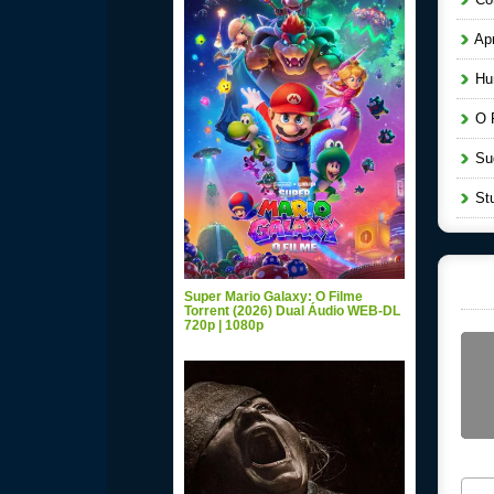
Apr
Hun
O P
Sug
Stu
Super Mario Galaxy: O Filme
Torrent (2026) Dual Áudio WEB-DL
720p | 1080p