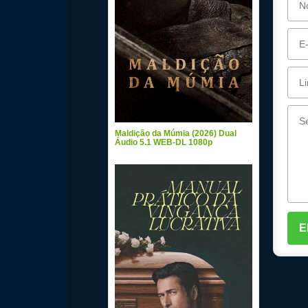
Maldição da Múmia (2026) Dual
Áudio 5.1 WEB-DL 1080p