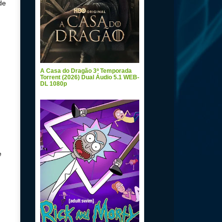
de
A Casa do Dragão 3ª Temporada
Torrent (2026) Dual Áudio 5.1 WEB-
DL 1080p
e