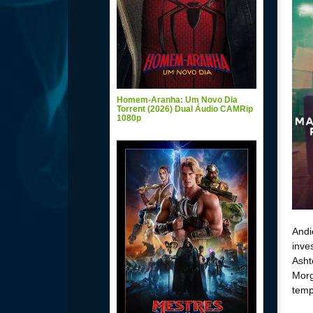
Homem-Aranha: Um Novo Dia
Torrent (2026) Dual Áudio CAMRip
1080p
Andi
inve
Asht
Morg
temp