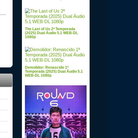
The Last of Us 2ª Temporada
(2025) Dual Áudio 5.1 WEB-DL
1080p
Demolidor: Renascido 1ª
Temporada (2025) Dual Áudio 5.1
WEB-DL 1080p