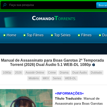
Buscar
Home
Top Filmes
Top Séries
Filmes
Du
Manual de Assassinato para Boas Garotas 2ª Temporada
Torrent (2026) Dual Áudio 5.1 WEB-DL 1080p
1080p
2026
Assistir Online
Crime
Drama
Dual Áudio
Dublado
Mistério
MKV
Series
WEB-DL
»INFORMAÇÕES«
Título Traduzido
: Manual de
Assassinato para Boas Garotas