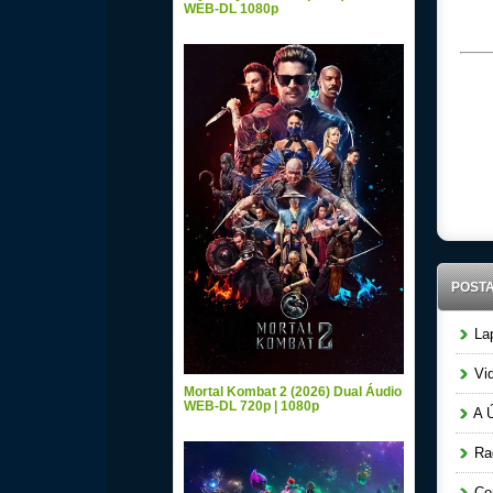
WEB-DL 1080p
POST
Lap
Vid
Mortal Kombat 2 (2026) Dual Áudio
WEB-DL 720p | 1080p
A Ú
Raq
Cor