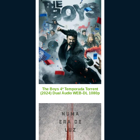
The Boys 4ª Temporada Torrent
(2024) Dual Áudio WEB-DL 1080p