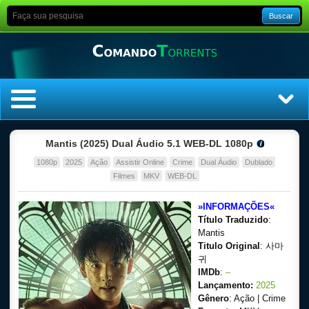
Buscar
Home
Mantis (2025) Dual Áudio 5.1 WEB-DL 1080p
1080p
2025
Ação
Assistir Online
Crime
Dual Áudio
Dublado
Top Filmes
Filmes
MKV
WEB-DL
Top Séries
»INFORMAÇÕES«
Título Traduzido
:
Filmes
Mantis
Titulo Original
: 사마
귀
Dublado
IMDb
:
–
Lançamento:
2025
Legendado
Gênero
: Ação | Crime