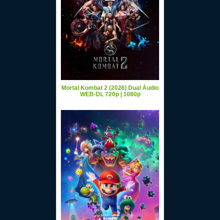
Mortal Kombat 2 (2026) Dual Áudio
WEB-DL 720p | 1080p