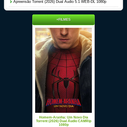
Apreensão Torrent (2026) Dual Áudio 5.1 WEB-DL 1080p
+FILMES
Homem-Aranha: Um Novo Dia
Torrent (2026) Dual Áudio CAMRip
1080p