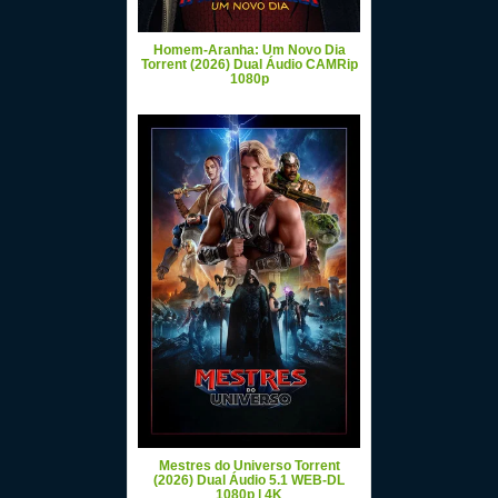
Homem-Aranha: Um Novo Dia
Torrent (2026) Dual Áudio CAMRip
1080p
Mestres do Universo Torrent
(2026) Dual Áudio 5.1 WEB-DL
1080p | 4K