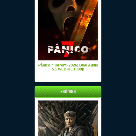
Pânico 7 Torrent (2026) Dual Áudio
5.1 WEB-DL 1080p
+SÉRIES