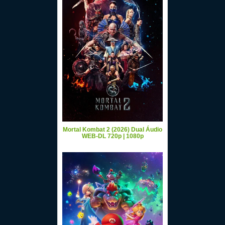
Mortal Kombat 2 (2026) Dual Áudio
WEB-DL 720p | 1080p