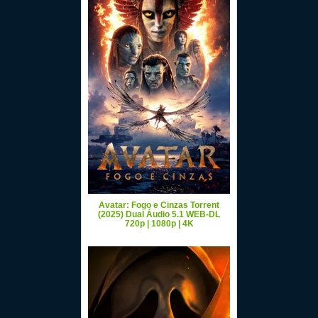
Avatar: Fogo e Cinzas Torrent
(2025) Dual Áudio 5.1 WEB-DL
720p | 1080p | 4K