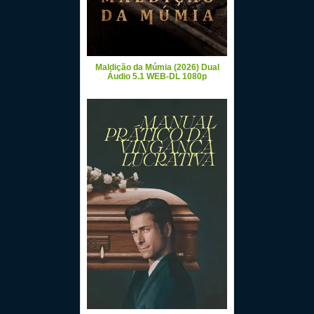
Maldição da Múmia (2026) Dual
Áudio 5.1 WEB-DL 1080p