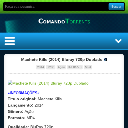
Buscar
Home
Machete Kills (2014) Bluray 720p Dublado
2014
720p
Ação
IMDB-5.8
MP4
Top Filmes
Top Séries
»INFORMAÇÕES«
Filmes
Titulo original:
Machete Kills
Lançamento:
2014
Dublado
Gênero:
Ação
Formato:
MP4
Legendado
Qualidade:
BluRay 720p