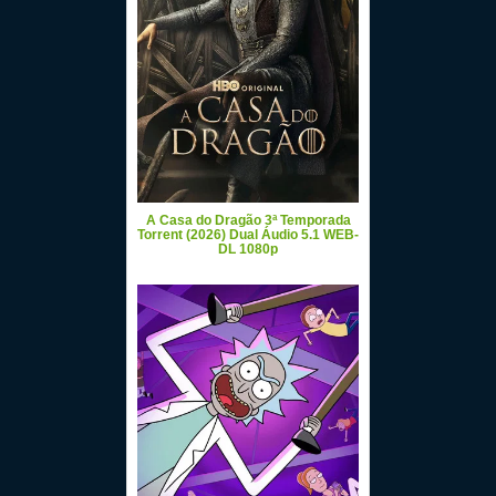
A Casa do Dragão 3ª Temporada
Torrent (2026) Dual Áudio 5.1 WEB-
DL 1080p