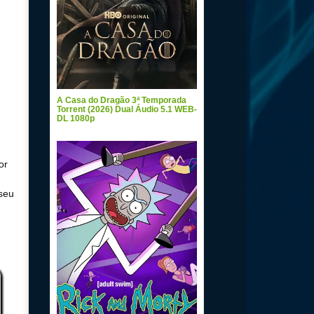
A Casa do Dragão 3ª Temporada
Torrent (2026) Dual Áudio 5.1 WEB-
DL 1080p
or
 seu