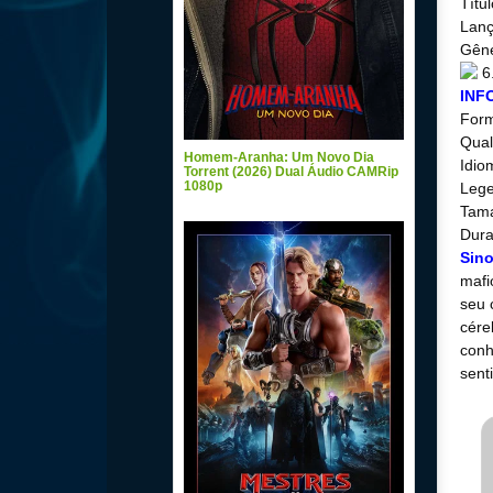
Títu
Lanç
Gêne
6
INF
For
Qual
Homem-Aranha: Um Novo Dia
Idio
Torrent (2026) Dual Áudio CAMRip
1080p
Lege
Tama
Dura
Sin
mafi
seu 
cére
conh
senti