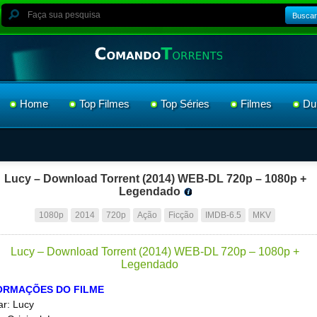
Buscar
Home
Top Filmes
Top Séries
Filmes
Du
Lucy – Download Torrent (2014) WEB-DL 720p – 1080p +
Legendado
1080p
2014
720p
Ação
Ficção
IMDB-6.5
MKV
ORMAÇÕES DO FILME
ar: Lucy