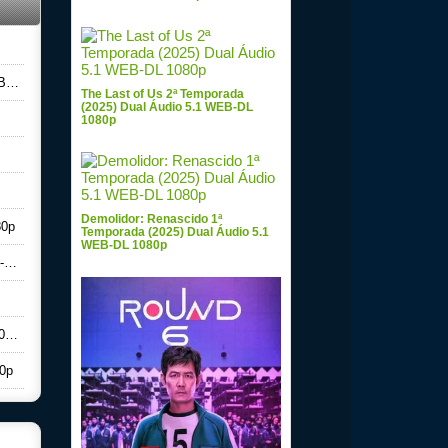
0p
The Last of Us 2ª Temporada
(2025) Dual Áudio 5.1 WEB-DL
1080p
Demolidor: Renascido 1ª
80p
Temporada (2025) Dual Áudio 5.1
WEB-DL 1080p
p
0p
80p