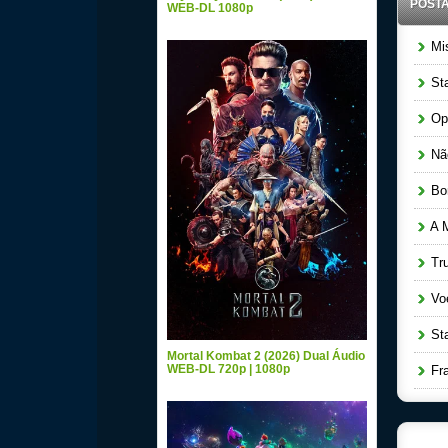
POST
WEB-DL 1080p
Mis
Sta
Ope
Não
Bom
A M
Tru
Voe
Star
Mortal Kombat 2 (2026) Dual Áudio
WEB-DL 720p | 1080p
Fra