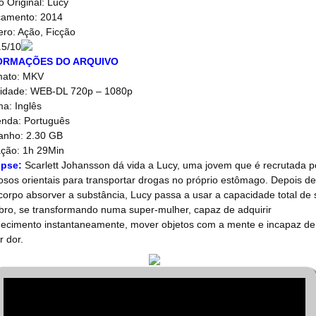
lo Original: Lucy
amento: 2014
ro: Ação, Ficção
.5/10
ORMAÇÕES DO ARQUIVO
mato: MKV
idade: WEB-DL 720p – 1080p
ma: Inglês
nda: Português
nho: 2.30 GB
ção: 1h 29Min
opse:
Scarlett Johansson dá vida a Lucy, uma jovem que é recrutada p
osos orientais para transportar drogas no próprio estômago. Depois de
corpo absorver a substância, Lucy passa a usar a capacidade total de
bro, se transformando numa super-mulher, capaz de adquirir
ecimento instantaneamente, mover objetos com a mente e incapaz de
r dor.