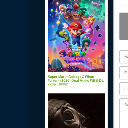
Super Mario Galaxy: O Filme
Torrent (2026) Dual Áudio WEB-DL
720p | 1080p