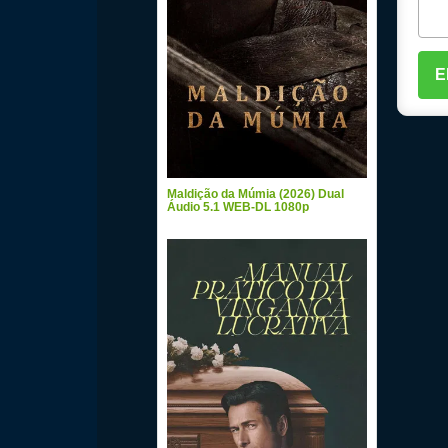
Maldição da Múmia (2026) Dual
Áudio 5.1 WEB-DL 1080p