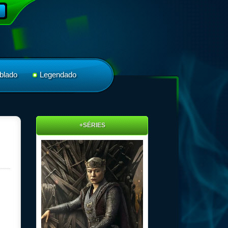
blado
Legendado
+SÉRIES