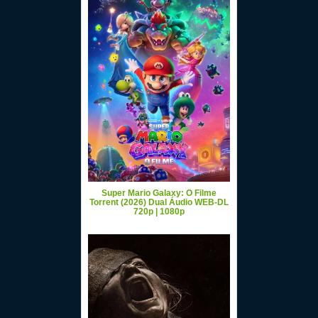
Super Mario Galaxy: O Filme
Torrent (2026) Dual Áudio WEB-DL
720p | 1080p