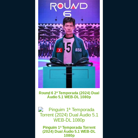
Round 6 2ª Temporada (2024) Dual
Áudio 5.1 WEB-DL 1080p
Pinguim 1ª Temporada Torrent
(2024) Dual Áudio 5.1 WEB-DL
1080p