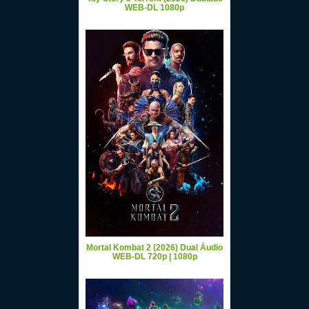
WEB-DL 1080p
Mortal Kombat 2 (2026) Dual Áudio
WEB-DL 720p | 1080p