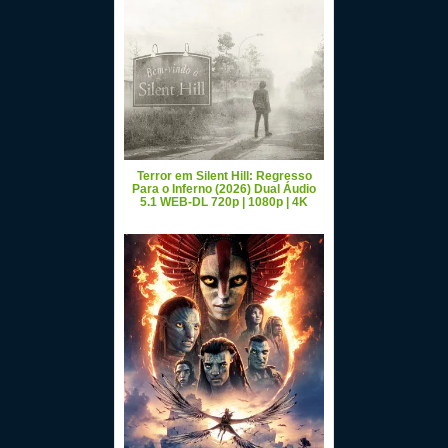
Terror em Silent Hill: Regresso
Para o Inferno (2026) Dual Áudio
5.1 WEB-DL 720p | 1080p | 4K