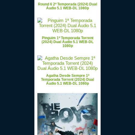
Round 6 2ª Temporada (2024) Dual
Áudio 5.1 WEB-DL 1080p
Pinguim 1ª Temporada Torrent
(2024) Dual Áudio 5.1 WEB-DL
1080p
Agatha Desde Sempre 1ª
Temporada Torrent (2024) Dual
Áudio 5.1 WEB-DL 1080p