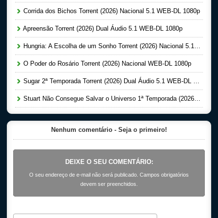
Corrida dos Bichos Torrent (2026) Nacional 5.1 WEB-DL 1080p
Apreensão Torrent (2026) Dual Áudio 5.1 WEB-DL 1080p
Hungria: A Escolha de um Sonho Torrent (2026) Nacional 5.1 WEB-DL 1080p
O Poder do Rosário Torrent (2026) Nacional WEB-DL 1080p
Sugar 2ª Temporada Torrent (2026) Dual Áudio 5.1 WEB-DL 1080p
Stuart Não Consegue Salvar o Universo 1ª Temporada (2026) Dual Áudio 5.1 WEB-DL 1080p
Nenhum comentário - Seja o primeiro!
DEIXE O SEU COMENTÁRIO:
O seu endereço de e-mail não será publicado. Campos obrigatórios
devem ser preenchidos.