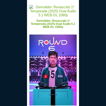
Demolidor: Renascido 1ª
Temporada (2025) Dual Áudio 5.1
WEB-DL 1080p