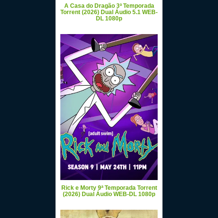
A Casa do Dragão 3ª Temporada
Torrent (2026) Dual Áudio 5.1 WEB-
DL 1080p
Rick e Morty 9ª Temporada Torrent
(2026) Dual Áudio WEB-DL 1080p