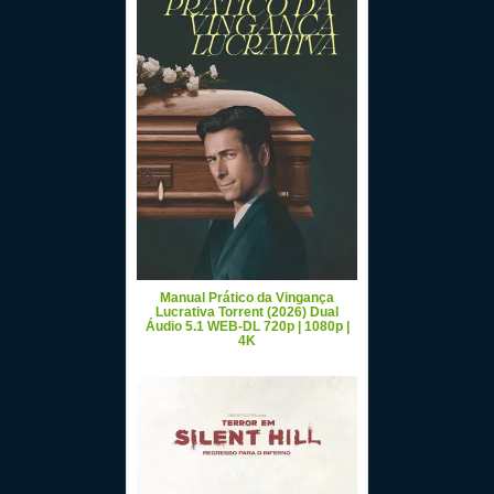
Manual Prático da Vingança
Lucrativa Torrent (2026) Dual
Áudio 5.1 WEB-DL 720p | 1080p |
4K