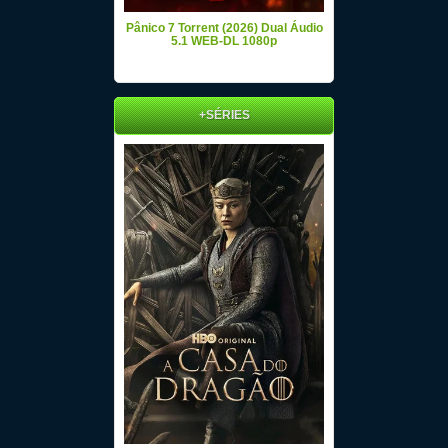
Pânico 7 Torrent (2026) Dual Áudio
5.1 WEB-DL 1080p
+SÉRIES