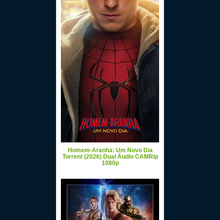
Homem-Aranha: Um Novo Dia
Torrent (2026) Dual Áudio CAMRip
1080p