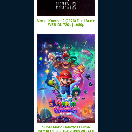
Mortal Kombat 2 (2026) Dual Áudio
WEB-DL 720p | 1080p
Super Mario Galaxy: O Filme
Torrent (2026) Dual Áudio WEB-DL