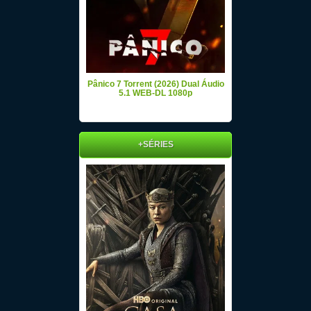
Pânico 7 Torrent (2026) Dual Áudio
5.1 WEB-DL 1080p
+SÉRIES