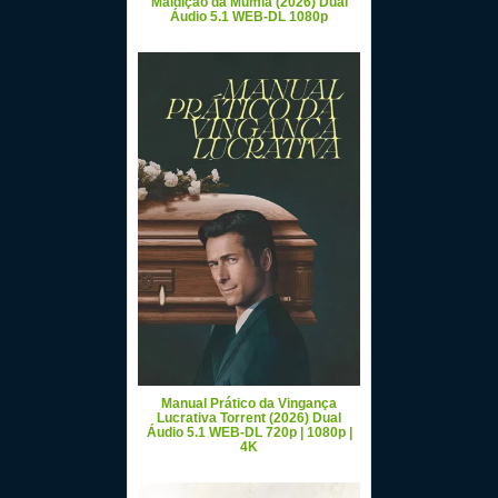
Maldição da Múmia (2026) Dual
Áudio 5.1 WEB-DL 1080p
Manual Prático da Vingança
Lucrativa Torrent (2026) Dual
Áudio 5.1 WEB-DL 720p | 1080p |
4K