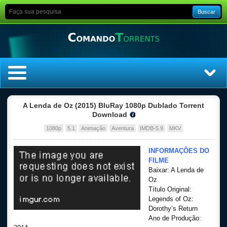
Buscar
Home
A Lenda de Oz (2015) BluRay 1080p Dublado Torrent
Download
Top Filmes
1080p
5.1
Animação
Aventura
IMDB-5.9
MKV
Top Séries
INFORMAÇÕES DO
FILME
Baixar: A Lenda de
Filmes
Oz
Título Original:
Dublado
Legends of Oz:
Dorothy’s Return
Ano de Produção:
Legendado