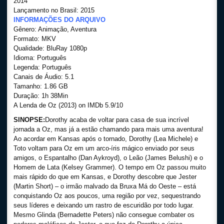
2014
Lançamento no Brasil: 2015
INFORMAÇÕES DO ARQUIVO
Gênero: Animação, Aventura
Formato: MKV
Qualidade: BluRay 1080p
Idioma: Português
Legenda: Português
Canais de Áudio: 5.1
Tamanho: 1.86 GB
Duração: 1h 38Min
A Lenda de Oz (2013) on IMDb 5.9/10
SINOPSE:
Dorothy acaba de voltar para casa de sua incrível
jornada a Oz, mas já a estão chamando para mais uma aventura!
Ao acordar em Kansas após o tornado, Dorothy (Lea Michele) e
Toto voltam para Oz em um arco-íris mágico enviado por seus
amigos, o Espantalho (Dan Aykroyd), o Leão (James Belushi) e o
Homem de Lata (Kelsey Grammer). O tempo em Oz passou muito
mais rápido do que em Kansas, e Dorothy descobre que Jester
(Martin Short) – o irmão malvado da Bruxa Má do Oeste – está
conquistando Oz aos poucos, uma região por vez, sequestrando
seus líderes e deixando um rastro de escuridão por todo lugar.
Mesmo Glinda (Bernadette Peters) não consegue combater os