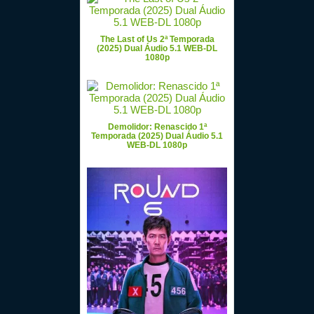
The Last of Us 2ª Temporada
(2025) Dual Áudio 5.1 WEB-DL
1080p
Demolidor: Renascido 1ª
Temporada (2025) Dual Áudio 5.1
WEB-DL 1080p