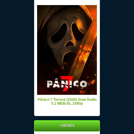
Pânico 7 Torrent (2026) Dual Áudio
5.1 WEB-DL 1080p
+SÉRIES