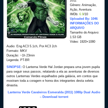
2011
Gênero: Animação,
Ação, Aventura
IMDb:
6.9
/10
Uploaded By: 1046
INFORMAÇÕES DO
ARQUIVO
Tamanho do Arquivo:
1.53 GB
Video: 1920×1080
Audio: Eng AC3 5.1ch, Por AC3 2ch
Formato: MKV
Duração: ~1h 23min
Legenda: PT-BR
SINOPSE:
O Lanterna Verde Hal Jordan prepara uma jovem pupila
para seguir seus passos, relatando a ela as aventuras de diversos
outros Lanternas Verdes espalhados pela galáxia, em contos que
mostram toda a coragem e honra dos integrantes desta seleta
dinastia.
Lanterna Verde Cavaleiros Esmeralda (2011) 1080p Dual Audio
– Download torrent