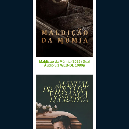
Maldição da Múmia (2026) Dual
Áudio 5.1 WEB-DL 1080p