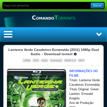
Buscar
Home
Lanterna Verde Cavaleiros Esmeralda (2011) 1080p Dual
Audio – Download torrent
Top Filmes
1080p
2011
Ação
Animação
IMDB-6.9
MKV
Top Séries
INFORMAÇÕES DO
FILME
Título: Lanterna Verde
Filmes
Cavaleiros Esmeralda
Título Original: Green
Dublado
Lantern: Emerald
Knights
Ano de Produção:
Legendado