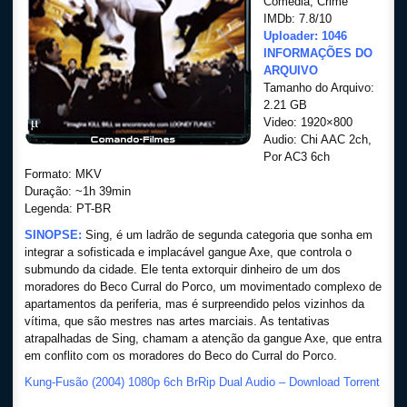
Comédia, Crime
IMDb: 7.8/10
Uploader: 1046
INFORMAÇÕES DO
ARQUIVO
Tamanho do Arquivo:
2.21 GB
Video: 1920×800
Audio: Chi AAC 2ch,
Por AC3 6ch
Formato: MKV
Duração: ~1h 39min
Legenda: PT-BR
SINOPSE:
Sing, é um ladrão de segunda categoria que sonha em
integrar a sofisticada e implacável gangue Axe, que controla o
submundo da cidade. Ele tenta extorquir dinheiro de um dos
moradores do Beco Curral do Porco, um movimentado complexo de
apartamentos da periferia, mas é surpreendido pelos vizinhos da
vítima, que são mestres nas artes marciais. As tentativas
atrapalhadas de Sing, chamam a atenção da gangue Axe, que entra
em conflito com os moradores do Beco do Curral do Porco.
Kung-Fusão (2004) 1080p 6ch BrRip Dual Audio – Download Torrent