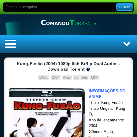
Buscar
Home
Kung-Fusão (2004) 1080p 6ch BrRip Dual Audio –
Download Torrent
Top Filmes
1080p
2004
Ação
Comédia
MKV
Top Séries
INFORMAÇÕES DO
ANIME
Título: Kung-Fusão
Filmes
Título Original: Kung
Fu
Dublado
Ano de lançamento:
2004
Gênero: Ação,
Legendado