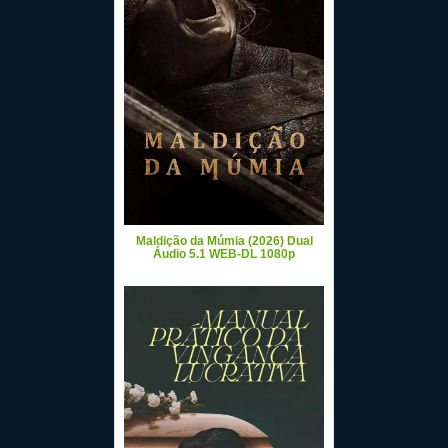
Maldição da Múmia (2026) Dual
Áudio 5.1 WEB-DL 1080p