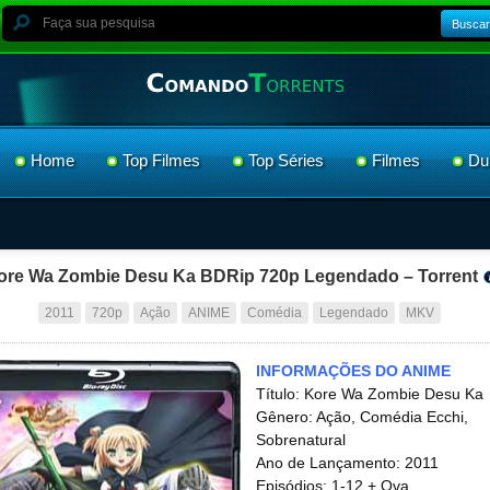
Buscar
Home
Top Filmes
Top Séries
Filmes
Du
ore Wa Zombie Desu Ka BDRip 720p Legendado – Torrent
2011
720p
Ação
ANIME
Comédia
Legendado
MKV
INFORMAÇÕES DO ANIME
Título: Kore Wa Zombie Desu Ka
Gênero: Ação, Comédia Ecchi,
Sobrenatural
Ano de Lançamento: 2011
Episódios: 1-12 + Ova