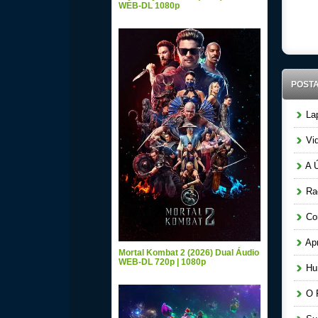
WEB-DL 1080p
POST
Lap
Vid
A Ú
Raq
Cor
Apr
Mortal Kombat 2 (2026) Dual Áudio
WEB-DL 720p | 1080p
Hun
O P