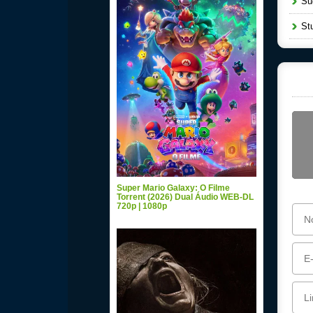
Sug
Stu
Super Mario Galaxy: O Filme
Torrent (2026) Dual Áudio WEB-DL
720p | 1080p