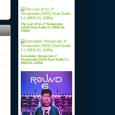
The Last of Us 2ª Temporada
(2025) Dual Áudio 5.1 WEB-DL
1080p
Demolidor: Renascido 1ª
Temporada (2025) Dual Áudio 5.1
WEB-DL 1080p