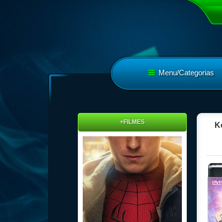
Menu/Categorias
+FILMES
K