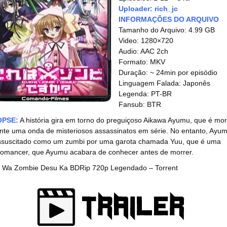
Uploader: rich_jc
INFORMAÇÕES DO ARQUIVO
Tamanho do Arquivo: 4.99 GB
Video: 1280×720
Audio: AAC 2ch
Formato: MKV
Duração: ~ 24min por episódio
Linguagem Falada: Japonês
Legenda: PT-BR
Fansub: BTR
OPSE:
A história gira em torno do preguiçoso Aikawa Ayumu, que é mor
nte uma onda de misteriosos assassinatos em série. No entanto, Ayu
ssuscitado como um zumbi por uma garota chamada Yuu, que é uma
omancer, que Ayumu acabara de conhecer antes de morrer.
 Wa Zombie Desu Ka BDRip 720p Legendado – Torrent