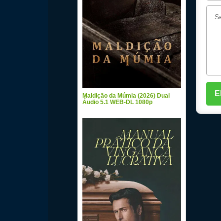
Maldição da Múmia (2026) Dual
Áudio 5.1 WEB-DL 1080p