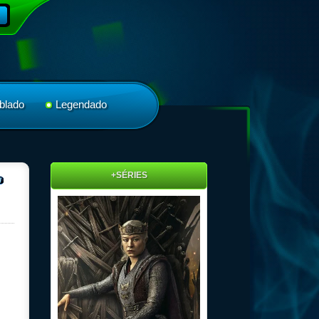
blado
Legendado
+SÉRIES