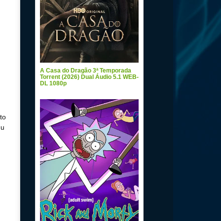
A Casa do Dragão 3ª Temporada
Torrent (2026) Dual Áudio 5.1 WEB-
DL 1080p
to
mu