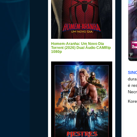
Homem-Aranha: Um Novo Dia
Torrent (2026) Dual Áudio CAMRip
1080p
SIN
dura
é re
Necr
Kore