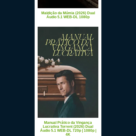
Maldição da Múmia (2026) Dual
Áudio 5.1 WEB-DL 1080p
Manual Prático da Vingança
Lucrativa Torrent (2026) Dual
Áudio 5.1 WEB-DL 720p | 1080p |
4K