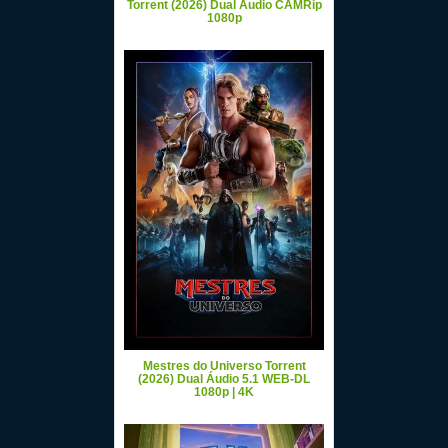
Torrent (2026) Dual Áudio CAMRip
1080p
Mestres do Universo Torrent
(2026) Dual Áudio 5.1 WEB-DL
1080p | 4K