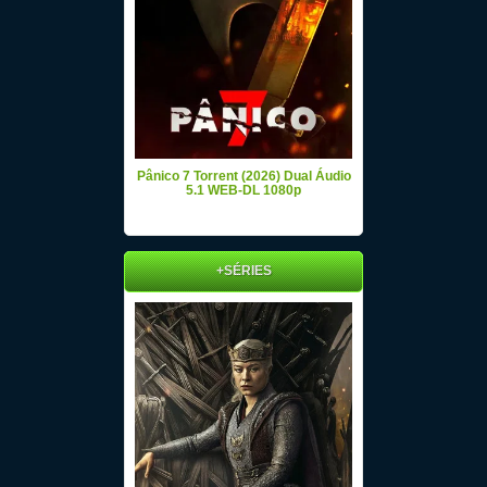
Pânico 7 Torrent (2026) Dual Áudio
5.1 WEB-DL 1080p
+SÉRIES