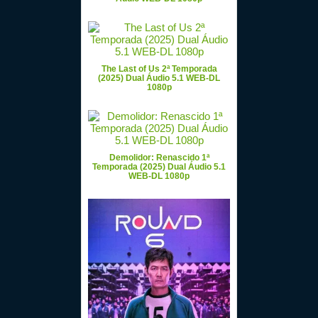
The Last of Us 2ª Temporada
(2025) Dual Áudio 5.1 WEB-DL
1080p
Demolidor: Renascido 1ª
Temporada (2025) Dual Áudio 5.1
WEB-DL 1080p