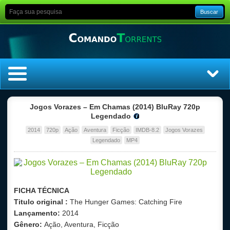
Buscar
Home
Jogos Vorazes – Em Chamas (2014) BluRay 720p
Legendado
Top Filmes
2014
720p
Ação
Aventura
Ficção
IMDB-8.2
Jogos Vorazes
Legendado
MP4
Top Séries
Filmes
FICHA TÉCNICA
Dublado
Titulo original :
The Hunger Games: Catching Fire
Lançamento:
2014
Legendado
Gênero:
Ação, Aventura, Ficção