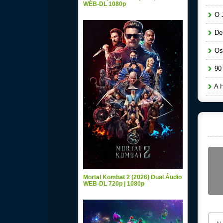
WEB-DL 1080p
O J
Deu
Os 
90 
A H
Mortal Kombat 2 (2026) Dual Áudio
WEB-DL 720p | 1080p