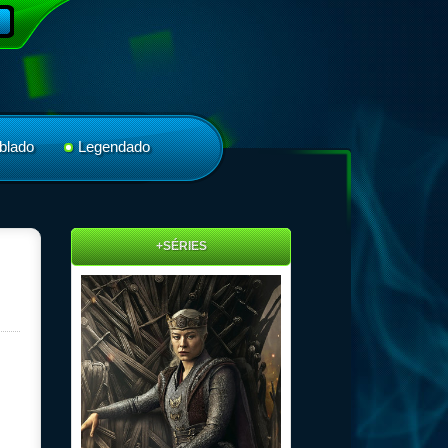
blado
Legendado
+SÉRIES