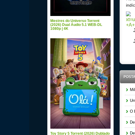
indí
Mestres do Universo Torrent
(2026) Dual Áudio 5.1 WEB-DL
1080p | 4K
POST
Mil
Um 
O E
Deu
Deu
Toy Story 5 Torrent (2026) Dublado