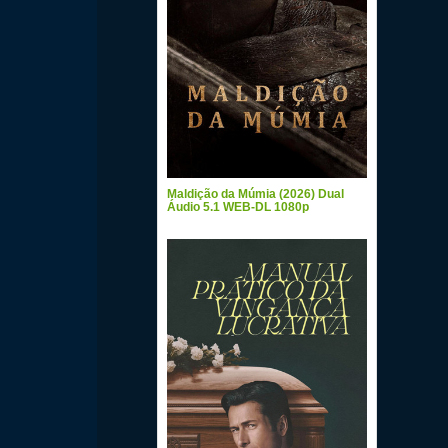
Maldição da Múmia (2026) Dual
Áudio 5.1 WEB-DL 1080p