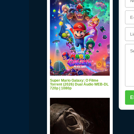
Super Mario Galaxy: O Filme
Torrent (2026) Dual Áudio WEB-DL
720p | 1080p