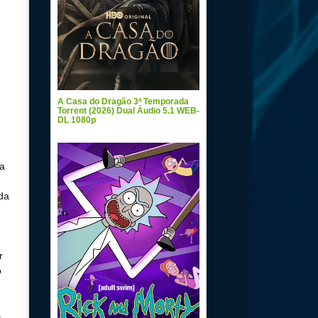
A Casa do Dragão 3ª Temporada
Torrent (2026) Dual Áudio 5.1 WEB-
DL 1080p
a
da
r
o
s