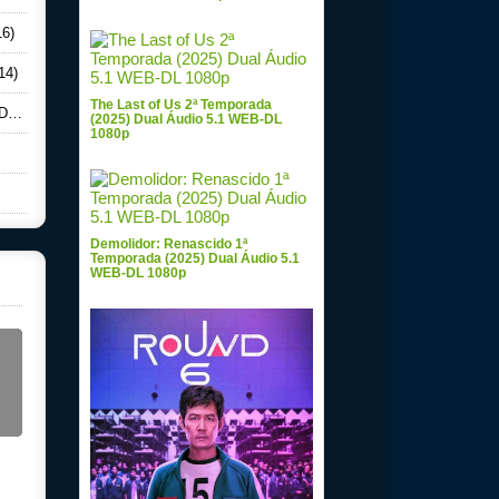
16)
14)
The Last of Us 2ª Temporada
6)
(2025) Dual Áudio 5.1 WEB-DL
1080p
Demolidor: Renascido 1ª
Temporada (2025) Dual Áudio 5.1
WEB-DL 1080p