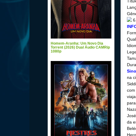
Títul
Lanç
Gêne
6
INF
For
Qual
Homem-Aranha: Um Novo Dia
Idio
Torrent (2026) Dual Áudio CAMRip
1080p
Lege
Tama
Dura
Sin
na c
Sidd
com 
viaj
para
Naza
José
da e
Belé
Hero