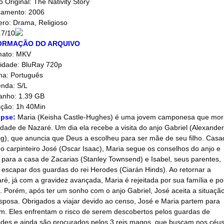
o Original: The Nativity Story
amento: 2006
ro: Drama, Religioso
.7/10
ORMAÇÃO DO ARQUIVO
mato: MKV
idade: BluRay 720p
ma: Português
nda: S/L
nho: 1.39 GB
ção: 1h 40Min
opse:
Maria (Keisha Castle-Hughes) é uma jovem camponesa que mor
idade de Nazaré. Um dia ela recebe a visita do anjo Gabriel (Alexander
ig), que anuncia que Deus a escolheu para ser mãe de seu filho. Casa
o carpinteiro José (Oscar Isaac), Maria segue os conselhos do anjo e
a para a casa de Zacarias (Stanley Townsend) e Isabel, seus parentes,
 escapar dos guardas do rei Herodes (Ciarán Hinds). Ao retornar a
ré, já com a gravidez avançada, Maria é rejeitada por sua família e po
. Porém, após ter um sonho com o anjo Gabriel, José aceita a situaçã
sposa. Obrigados a viajar devido ao censo, José e Maria partem para
m. Eles enfrentam o risco de serem descobertos pelos guardas de
des e ainda são procurados pelos 3 reis magos, que buscam nos céu