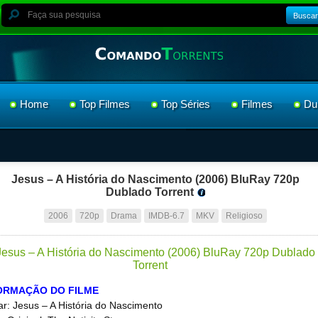
Buscar
Home
Top Filmes
Top Séries
Filmes
Du
Jesus – A História do Nascimento (2006) BluRay 720p
Dublado Torrent
2006
720p
Drama
IMDB-6.7
MKV
Religioso
ORMAÇÃO DO FILME
ar: Jesus – A História do Nascimento