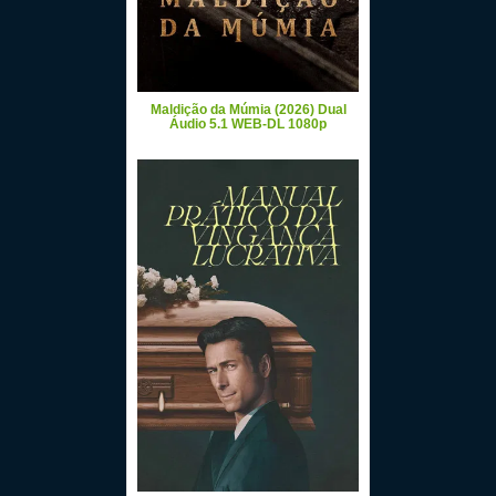
Maldição da Múmia (2026) Dual
Áudio 5.1 WEB-DL 1080p