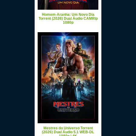
Homem-Aranha: Um Novo Dia
Torrent (2026) Dual Áudio CAMRip
1080p
Mestres do Universo Torrent
(2026) Dual Áudio 5.1 WEB-DL