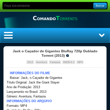
Buscar
Home
Jack o Caçador de Gigantes BluRay 720p Dublado
Torrent (2013)
Top Filmes
2013
Aventura
Fantasia
IMDB-6.3
MP4
Top Séries
INFORMAÇÕES DO FILME
Baixar: Jack, o Caçador de Gigantes
Título Original: Jack the Giant Slayer
Filmes
Ano de Produção: 2013
Lançamento no Brasil: 2013
Dublado
Gênero: Aventura, Fantasia
INFORMAÇÕES DO ARQUIVO
Formato: MP4
Legendado