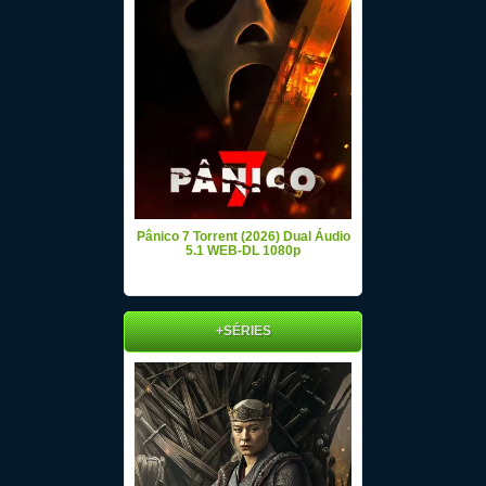
Pânico 7 Torrent (2026) Dual Áudio
5.1 WEB-DL 1080p
+SÉRIES