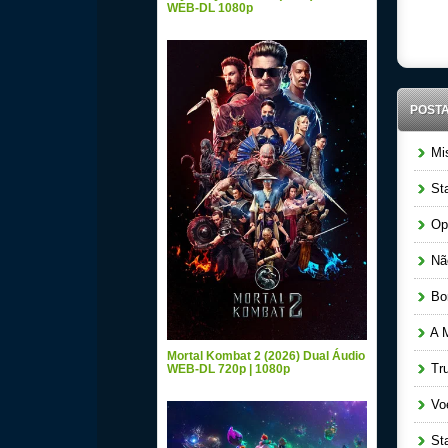
WEB-DL 1080p
POST
Mis
Sta
Ope
Não
Bom
A M
Mortal Kombat 2 (2026) Dual Áudio
Tru
WEB-DL 720p | 1080p
Voe
Star