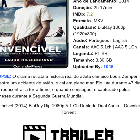
Ano de Lançamento:
2014
Duração:
2h 17min
IMDb
:
7.2
Formato:
MKV
Qualidade:
BluRay 1080p
(1920×800)
Áudio:
Português | English
Canais:
AAC 5.1ch | AAC 5.1Ch
Legenda:
PT-BR
Tamanho:
3.30 GB
Uploaded By:
1046
OPSE:
O drama retrata a história real do atleta olímpico Louis Zamperin
sofre um acidente de avião, e cai em pleno mar. Ele luta durante 47 di
 reencontrar a terra firme, e quando consegue, é capturado pelos
neses durante a Segunda Guerra Mundial.
encível (2014) BluRay Rip 1080p 5.1 Ch Dublado Dual Audio – Downlo
Torrent