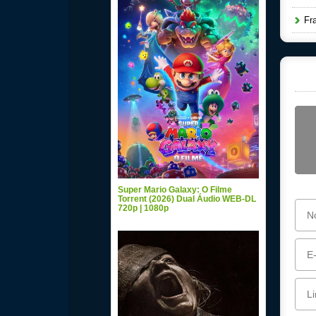
Fra
Super Mario Galaxy: O Filme
Torrent (2026) Dual Áudio WEB-DL
720p | 1080p