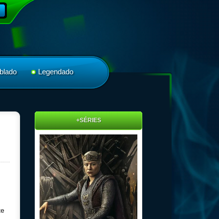
blado
Legendado
+SÉRIES
te