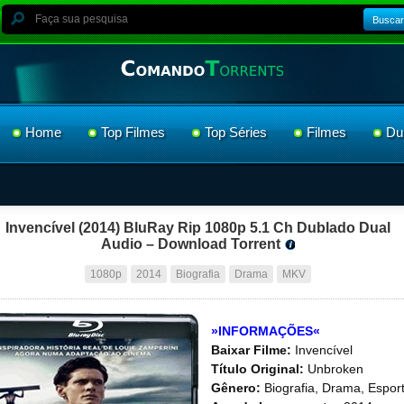
Buscar
Home
Top Filmes
Top Séries
Filmes
Du
Invencível (2014) BluRay Rip 1080p 5.1 Ch Dublado Dual
Audio – Download Torrent
1080p
2014
Biografia
Drama
MKV
»INFORMAÇÕES«
Baixar Filme:
Invencível
Título Original:
Unbroken
Gênero:
Biografia, Drama, Espor