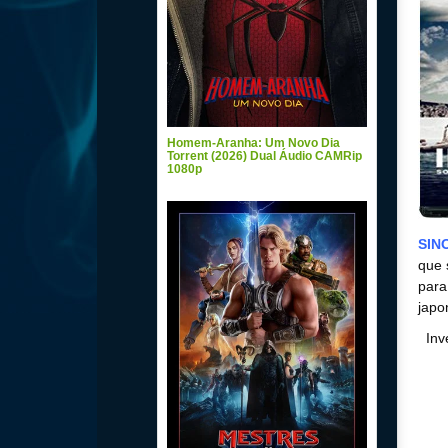
Homem-Aranha: Um Novo Dia
Torrent (2026) Dual Áudio CAMRip
1080p
SIN
que 
para
japo
Inv