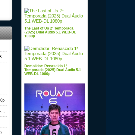
The Last of Us 2ª Temporada
(2025) Dual Áudio 5.1 WEB-DL
1080p
0p
Demolidor: Renascido 1ª
Temporada (2025) Dual Áudio 5.1
WEB-DL 1080p
80p
p
0p