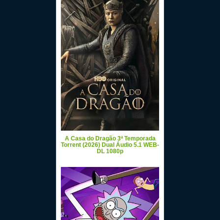
A Casa do Dragão 3ª Temporada
Torrent (2026) Dual Áudio 5.1 WEB-
DL 1080p