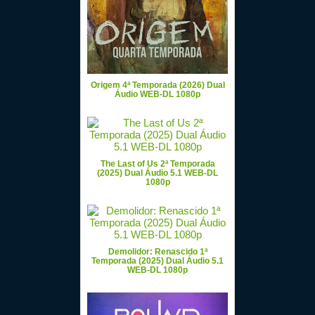
Origem 4ª Temporada (2026) Dual
Áudio WEB-DL 1080p
The Last of Us 2ª Temporada
(2025) Dual Áudio 5.1 WEB-DL
1080p
Demolidor: Renascido 1ª
Temporada (2025) Dual Áudio 5.1
WEB-DL 1080p