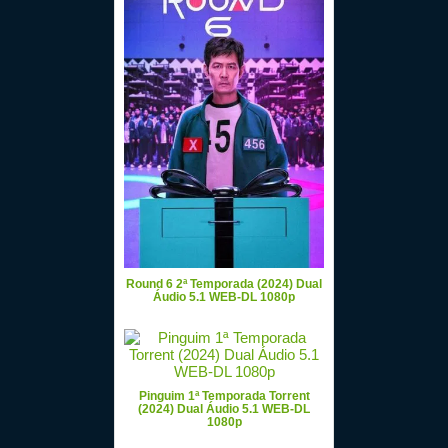
Round 6 2ª Temporada (2024) Dual
Áudio 5.1 WEB-DL 1080p
Pinguim 1ª Temporada Torrent
(2024) Dual Áudio 5.1 WEB-DL
1080p