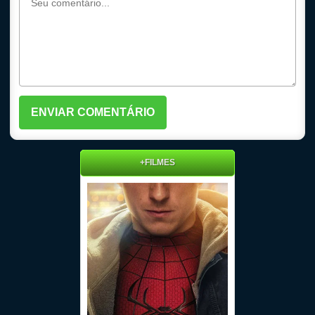
+FILMES