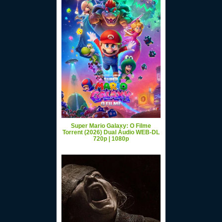
Super Mario Galaxy: O Filme
Torrent (2026) Dual Áudio WEB-DL
720p | 1080p