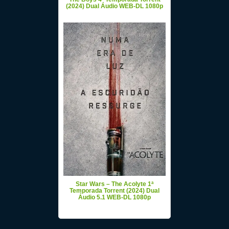
(2024) Dual Áudio WEB-DL 1080p
Star Wars – The Acolyte 1ª
Temporada Torrent (2024) Dual
Áudio 5.1 WEB-DL 1080p