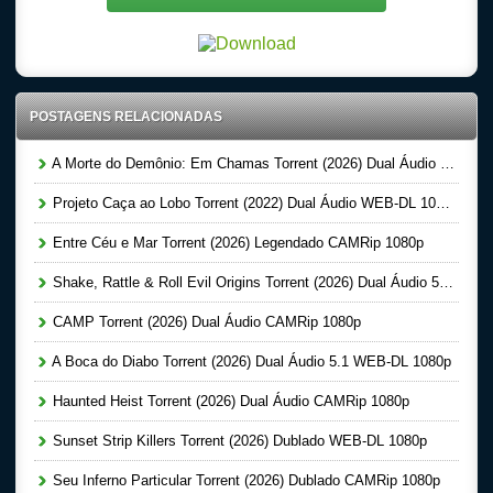
POSTAGENS RELACIONADAS
A Morte do Demônio: Em Chamas Torrent (2026) Dual Áudio WEB-DL 720p | 1080p
Projeto Caça ao Lobo Torrent (2022) Dual Áudio WEB-DL 1080p
Entre Céu e Mar Torrent (2026) Legendado CAMRip 1080p
Shake, Rattle & Roll Evil Origins Torrent (2026) Dual Áudio 5.1 WEB-DL 1080p
CAMP Torrent (2026) Dual Áudio CAMRip 1080p
A Boca do Diabo Torrent (2026) Dual Áudio 5.1 WEB-DL 1080p
Haunted Heist Torrent (2026) Dual Áudio CAMRip 1080p
Sunset Strip Killers Torrent (2026) Dublado WEB-DL 1080p
Seu Inferno Particular Torrent (2026) Dublado CAMRip 1080p