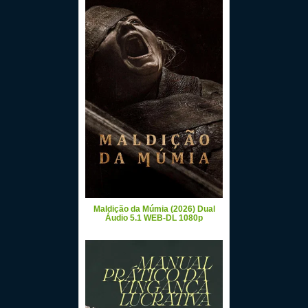
Maldição da Múmia (2026) Dual
Áudio 5.1 WEB-DL 1080p