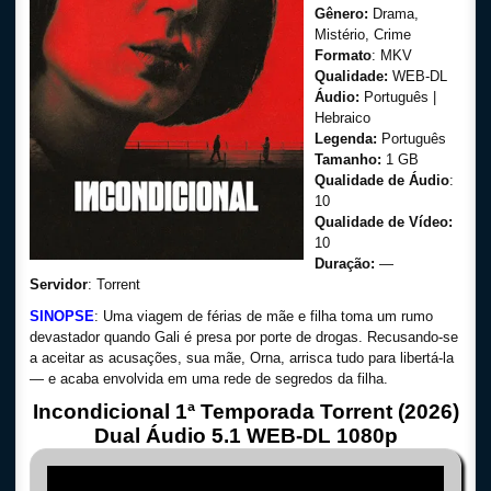
Gênero:
Drama,
Mistério, Crime
Formato
: MKV
Qualidade:
WEB-DL
Áudio:
Português |
Hebraico
Legenda:
Português
Tamanho:
1 GB
Qualidade de Áudio
:
10
Qualidade de Vídeo:
10
Duração:
—
Servidor
: Torrent
SINOPSE
: Uma viagem de férias de mãe e filha toma um rumo
devastador quando Gali é presa por porte de drogas. Recusando-se
a aceitar as acusações, sua mãe, Orna, arrisca tudo para libertá-la
— e acaba envolvida em uma rede de segredos da filha.
Incondicional 1ª Temporada Torrent (2026)
Dual Áudio 5.1 WEB-DL 1080p