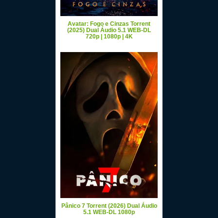
Avatar: Fogo e Cinzas Torrent
(2025) Dual Áudio 5.1 WEB-DL
720p | 1080p | 4K
Pânico 7 Torrent (2026) Dual Áudio
5.1 WEB-DL 1080p