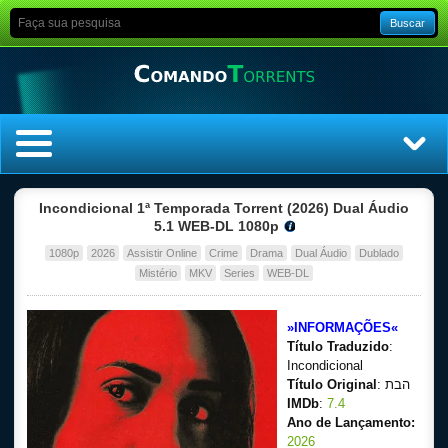
Buscar
Home
Incondicional 1ª Temporada Torrent (2026) Dual Áudio
5.1 WEB-DL 1080p
Top Filmes
1080p
2026
Assistir Online
Crime
Drama
Dual Áudio
Dublado
Mistério
MKV
Series
WEB-DL
Top Séries
»INFORMAÇÕES«
Filmes
Título Traduzido
:
Incondicional
Dublado
Título Original
: הבת
IMDb
:
7.4
Ano de Lançamento:
Legendado
2026