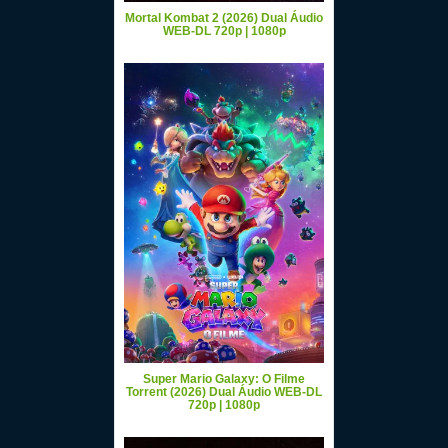
Mortal Kombat 2 (2026) Dual Áudio
WEB-DL 720p | 1080p
Super Mario Galaxy: O Filme
Torrent (2026) Dual Áudio WEB-DL
720p | 1080p