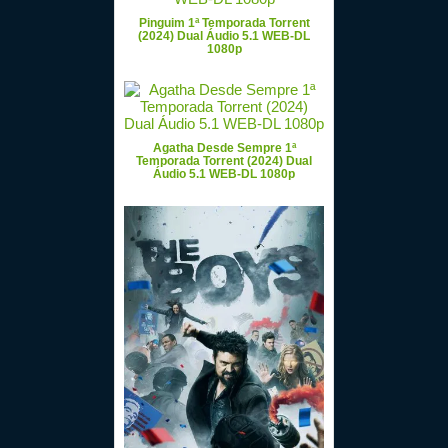
Pinguim 1ª Temporada Torrent
(2024) Dual Áudio 5.1 WEB-DL
1080p
Agatha Desde Sempre 1ª
Temporada Torrent (2024) Dual
Áudio 5.1 WEB-DL 1080p