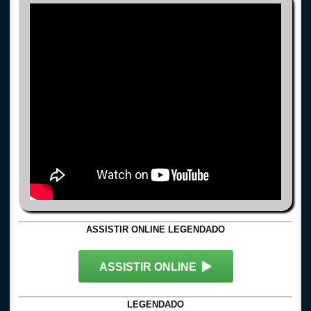
ASSISTIR ONLINE LEGENDADO
ASSISTIR ONLINE
LEGENDADO