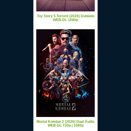
Toy Story 5 Torrent (2026) Dublado
WEB-DL 1080p
Mortal Kombat 2 (2026) Dual Áudio
WEB-DL 720p | 1080p