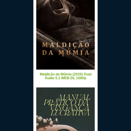
Maldição da Múmia (2026) Dual
Áudio 5.1 WEB-DL 1080p