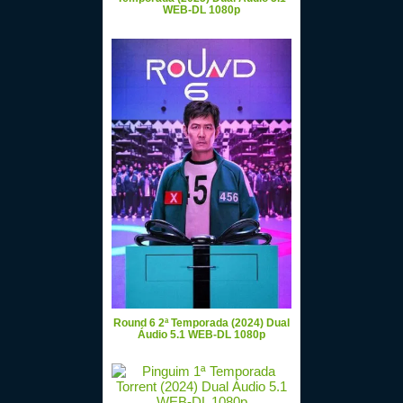
WEB-DL 1080p
Round 6 2ª Temporada (2024) Dual
Áudio 5.1 WEB-DL 1080p