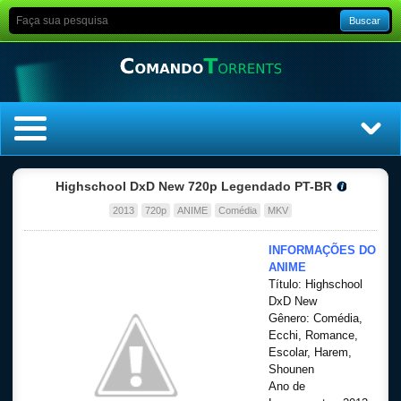
Buscar
Home
Highschool DxD New 720p Legendado PT-BR
2013
720p
ANIME
Comédia
MKV
Top Filmes
INFORMAÇÕES DO
Top Séries
ANIME
Título: Highschool
DxD New
Filmes
Gênero:
Comédia,
Ecchi, Romance,
Dublado
Escolar, Harem,
Shounen
Legendado
Ano de