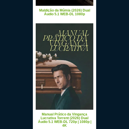
Maldição da Múmia (2026) Dual
Áudio 5.1 WEB-DL 1080p
Manual Prático da Vingança
Lucrativa Torrent (2026) Dual
Áudio 5.1 WEB-DL 720p | 1080p |
4K