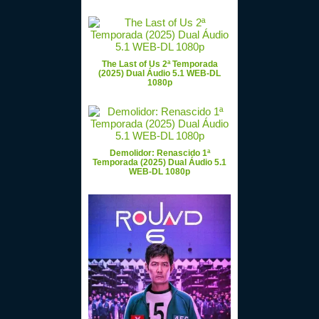
The Last of Us 2ª Temporada
(2025) Dual Áudio 5.1 WEB-DL
1080p
Demolidor: Renascido 1ª
Temporada (2025) Dual Áudio 5.1
WEB-DL 1080p