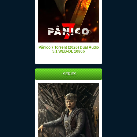
Pânico 7 Torrent (2026) Dual Áudio
5.1 WEB-DL 1080p
+SÉRIES