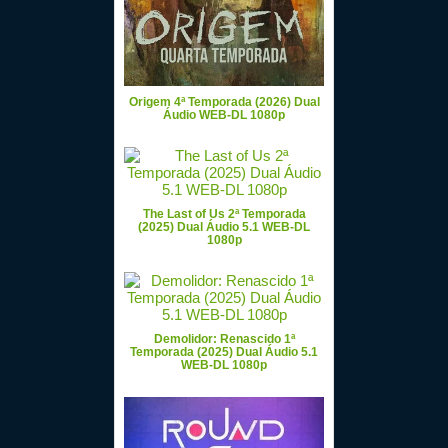
Origem 4ª Temporada (2026) Dual
Áudio WEB-DL 1080p
The Last of Us 2ª Temporada
(2025) Dual Áudio 5.1 WEB-DL
1080p
Demolidor: Renascido 1ª
Temporada (2025) Dual Áudio 5.1
WEB-DL 1080p