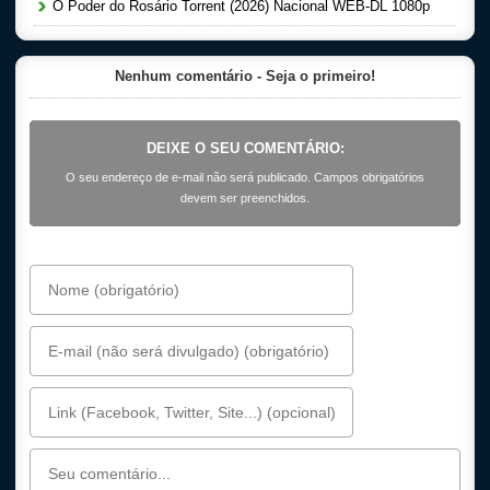
O Poder do Rosário Torrent (2026) Nacional WEB-DL 1080p
Nenhum comentário - Seja o primeiro!
DEIXE O SEU COMENTÁRIO:
O seu endereço de e-mail não será publicado. Campos obrigatórios
devem ser preenchidos.