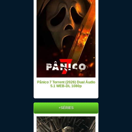
Pânico 7 Torrent (2026) Dual Áudio
5.1 WEB-DL 1080p
+SÉRIES