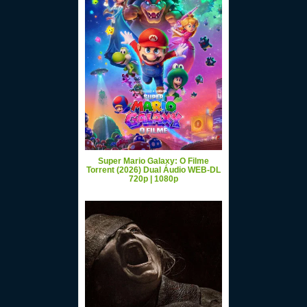
Super Mario Galaxy: O Filme
Torrent (2026) Dual Áudio WEB-DL
720p | 1080p