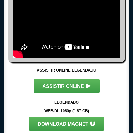
ASSISTIR ONLINE LEGENDADO
ASSISTIR ONLINE
LEGENDADO
WEB-DL 1080p (1.87 GB)
DOWNLOAD MAGNET