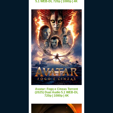
5.1 WEB-DL 720p | 1080p | 4K
Avatar: Fogo e Cinzas Torrent
(2025) Dual Áudio 5.1 WEB-DL
720p | 1080p | 4K