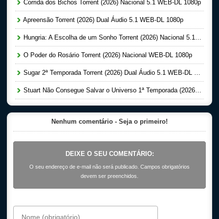
Corrida dos Bichos Torrent (2026) Nacional 5.1 WEB-DL 1080p
Apreensão Torrent (2026) Dual Áudio 5.1 WEB-DL 1080p
Hungria: A Escolha de um Sonho Torrent (2026) Nacional 5.1 WEB-DL 1080p
O Poder do Rosário Torrent (2026) Nacional WEB-DL 1080p
Sugar 2ª Temporada Torrent (2026) Dual Áudio 5.1 WEB-DL 1080p
Stuart Não Consegue Salvar o Universo 1ª Temporada (2026) Dual Áudio 5.1 WEB-DL 1080p
Nenhum comentário - Seja o primeiro!
DEIXE O SEU COMENTÁRIO:
O seu endereço de e-mail não será publicado. Campos obrigatórios
devem ser preenchidos.