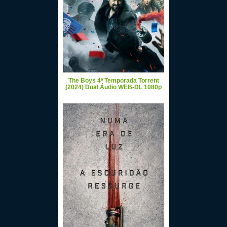
The Boys 4ª Temporada Torrent
(2024) Dual Áudio WEB-DL 1080p