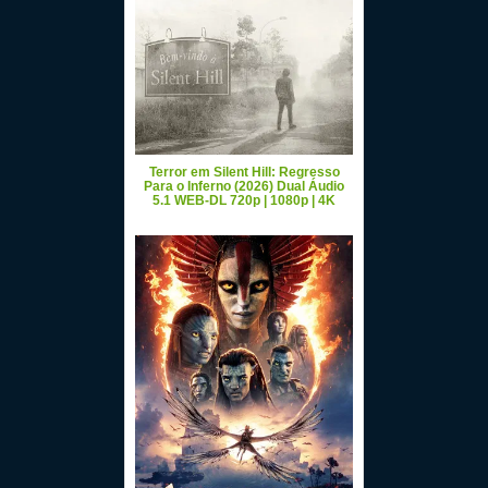
Terror em Silent Hill: Regresso
Para o Inferno (2026) Dual Áudio
5.1 WEB-DL 720p | 1080p | 4K