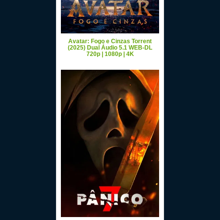
Avatar: Fogo e Cinzas Torrent
(2025) Dual Áudio 5.1 WEB-DL
720p | 1080p | 4K