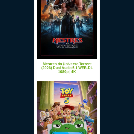
Mestres do Universo Torrent
(2026) Dual Áudio 5.1 WEB-DL
1080p | 4K