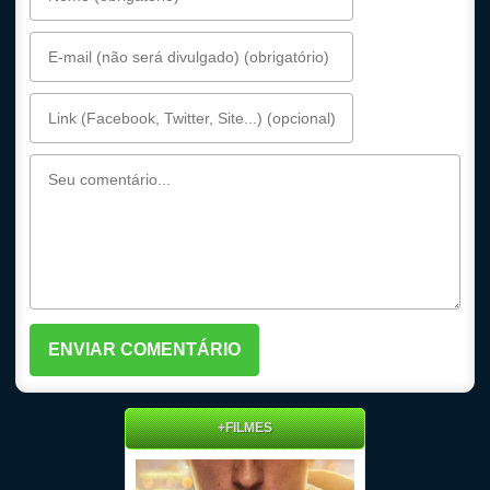
+FILMES