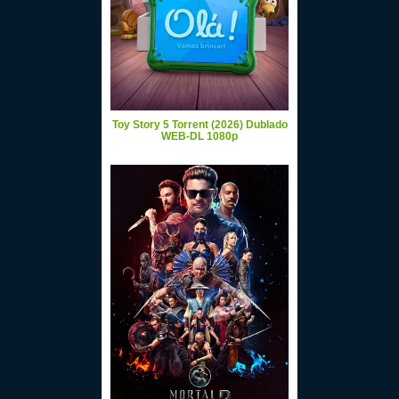
Toy Story 5 Torrent (2026) Dublado
WEB-DL 1080p