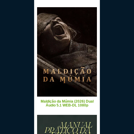
Maldição da Múmia (2026) Dual
Áudio 5.1 WEB-DL 1080p