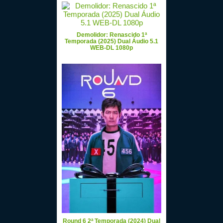
Demolidor: Renascido 1ª
Temporada (2025) Dual Áudio 5.1
WEB-DL 1080p
Round 6 2ª Temporada (2024) Dual