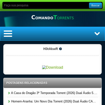
Buscar
Home
H3tAkwR
Top Filmes
Top Séries
Filmes
POSTAGENS RELACIONADAS
Dublado
A Casa do Dragão 3ª Temporada Torrent (2026) Dual Áudio 5.1 WEB-DL 1080p
Legendado
Homem-Aranha: Um Novo Dia Torrent (2026) Dual Áudio CAMRip 1080p