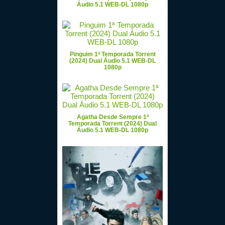
Áudio 5.1 WEB-DL 1080p
Pinguim 1ª Temporada Torrent
(2024) Dual Áudio 5.1 WEB-DL
1080p
Agatha Desde Sempre 1ª
Temporada Torrent (2024) Dual
Áudio 5.1 WEB-DL 1080p