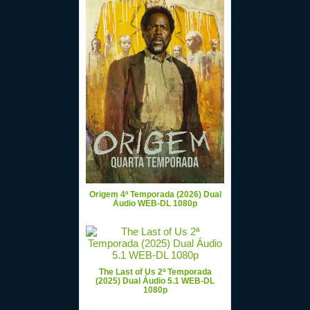
Origem 4ª Temporada (2026) Dual
Áudio WEB-DL 1080p
The Last of Us 2ª Temporada
(2025) Dual Áudio 5.1 WEB-DL
1080p