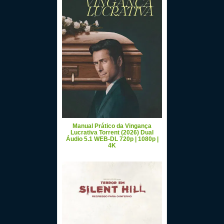
Manual Prático da Vingança
Lucrativa Torrent (2026) Dual
Áudio 5.1 WEB-DL 720p | 1080p |
4K