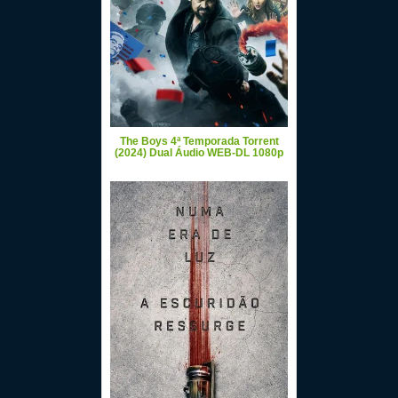
The Boys 4ª Temporada Torrent
(2024) Dual Áudio WEB-DL 1080p