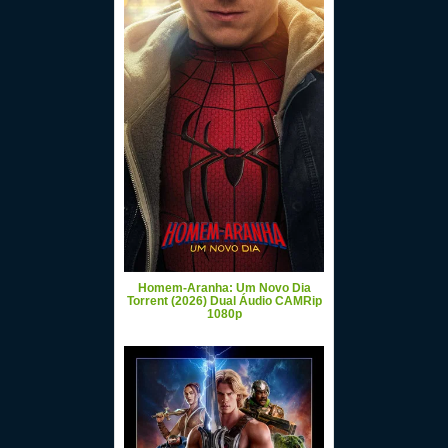
Homem-Aranha: Um Novo Dia
Torrent (2026) Dual Áudio CAMRip
1080p