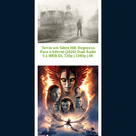
Terror em Silent Hill: Regresso
Para o Inferno (2026) Dual Áudio
5.1 WEB-DL 720p | 1080p | 4K