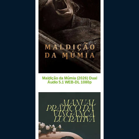
Maldição da Múmia (2026) Dual
Áudio 5.1 WEB-DL 1080p