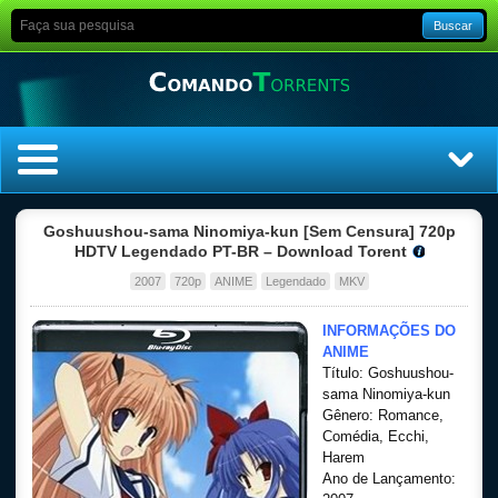
Buscar
Home
Goshuushou-sama Ninomiya-kun [Sem Censura] 720p
HDTV Legendado PT-BR – Download Torent
Top Filmes
2007
720p
ANIME
Legendado
MKV
Top Séries
INFORMAÇÕES DO
ANIME
Título: Goshuushou-
Filmes
sama Ninomiya-kun
Gênero: Romance,
Dublado
Comédia, Ecchi,
Harem
Ano de Lançamento:
Legendado