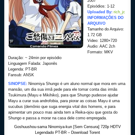
2007
Episódios: 1-12
Uploaded By:
rich_jc
INFORMAÇÕES DO
ARQUIVO
Tamanho do Arquivo:
1.72 GB
Video: 1280×720
Audio: AAC 2ch
Formato: MKV
Duração: ~ 24min por episódio
Linguagem Falada: Japonês
Legenda: PT-BR
Fansub: ANSK
SINOPSE:
Ninomiya Shungo é um aluno normal que mora em uma
mansão, um dia sua irmã pede para ele tomar conta das irmãs
Tsukimura (Mayu e Mikihiko), para que Shungo pudesse ajudar
Mayu a curar sua androfobia, para piorar as coisas Mayu é uma
sucubus (demônio que suga energia vital dos homens, e para
apimentar um pouco mas ainda tem a Reika-ojou que gosta do
Shungo e passa a morar na casa dele como empregada.
Goshuushou-sama Ninomiya-kun [Sem Censura] 720p HDTV
Legendado PT-BR – Download Torent