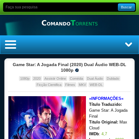
Buscar
Home
Game Star: A Jogada Final (2020) Dual Áudio WEB-DL
1080p
Top Filmes
1080p
2020
Assistir Online
Comédia
Dual Áudio
Dublado
Ficção Cientifica
Filmes
MKV
WEB-DL
Top Séries
»INFORMAÇÕES«
Título Traduzido:
Filmes
Game Star: A Jogada
Final
Dublado
Titulo Original:
Max
Cloud
Legendado
IMDb
:
4,7