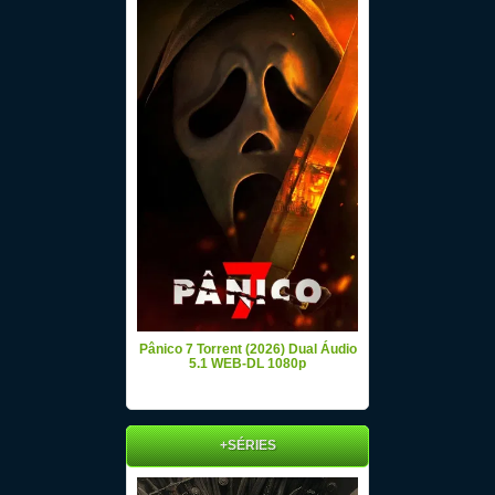
Pânico 7 Torrent (2026) Dual Áudio
5.1 WEB-DL 1080p
+SÉRIES