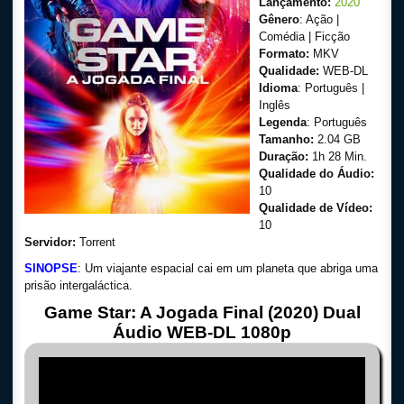
Lançamento:
2020
Gênero
: Ação |
Comédia | Ficção
Formato:
MKV
Qualidade:
WEB-DL
Idioma
: Português |
Inglês
Legenda
: Português
Tamanho:
2.04 GB
Duração:
1h 28 Min.
Qualidade do Áudio:
10
Qualidade de Vídeo:
10
Servidor:
Torrent
SINOPSE
: Um viajante espacial cai em um planeta que abriga uma
prisão intergaláctica.
Game Star: A Jogada Final (2020) Dual
Áudio WEB-DL 1080p