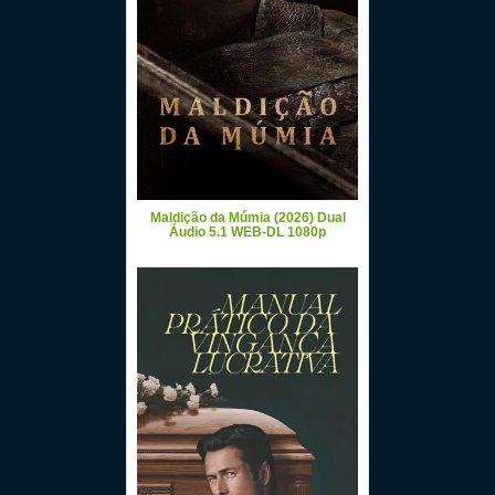
Maldição da Múmia (2026) Dual
Áudio 5.1 WEB-DL 1080p