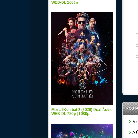
WEB-DL 1080p
F
F
F
F
F
Downlo
Audio 
POST
Mortal Kombat 2 (2026) Dual Áudio
WEB-DL 720p | 1080p
Vid
A Ú