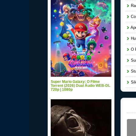
Raq
Cor
Apr
Hun
O P
Sug
Stu
Super Mario Galaxy: O Filme
Sil
Torrent (2026) Dual Áudio WEB-DL
720p | 1080p