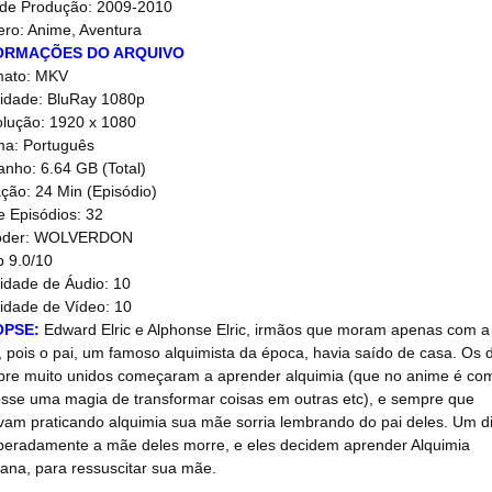
de Produção: 2009-2010
ro: Anime, Aventura
ORMAÇÕES DO ARQUIVO
mato: MKV
idade: BluRay 1080p
lução: 1920 x 1080
ma: Português
nho: 6.64 GB (Total)
ção: 24 Min (Episódio)
e Episódios: 32
oder: WOLVERDON
 9.0/10
idade de Áudio: 10
idade de Vídeo: 10
OPSE:
Edward Elric e Alphonse Elric, irmãos que moram apenas com a
 pois o pai, um famoso alquimista da época, havia saído de casa. Os 
re muito unidos começaram a aprender alquimia (que no anime é co
osse uma magia de transformar coisas em outras etc), e sempre que
vam praticando alquimia sua mãe sorria lembrando do pai deles. Um d
peradamente a mãe deles morre, e eles decidem aprender Alquimia
na, para ressuscitar sua mãe.