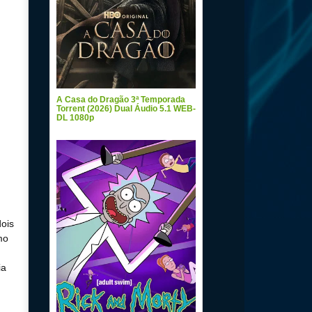
A Casa do Dragão 3ª Temporada
Torrent (2026) Dual Áudio 5.1 WEB-
DL 1080p
dois
mo
ia