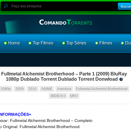
Buscar
Home
Top Filmes
Top Séries
Filmes
Du
Fullmetal Alchemist Brotherhood – Parte 1 (2009) BluRay
1080p Dublado Torrent Dublado Torrent Donwload
1080p
2009
2010
ANIME
Aventura
Fullmetal Alchemist Brotherhood
IMDB-9.0
MKV
INFORMAÇÕES«
ixar: Fullmetal Alchemist Brotherhood – Completo
lo Original: Fullmetal Alchemist Brotherhood