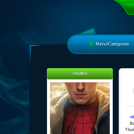
Menu/Categorias
+FILMES
»
Ba
Títu