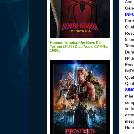
Ano 
Gêne
INF
For
Qual
Reso
Idio
Homem-Aranha: Um Novo Dia
Tama
Torrent (2026) Dual Áudio CAMRip
1080p
Dura
Nº d
Enc
IMDb
Qual
Qual
SIN
mãe,
semp
se f
esta
ines
Huma