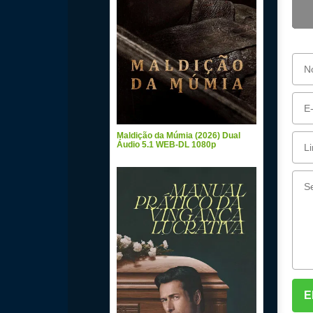
Maldição da Múmia (2026) Dual
Áudio 5.1 WEB-DL 1080p