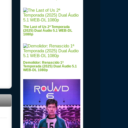
The Last of Us 2ª Temporada
(2025) Dual Áudio 5.1 WEB-DL
1080p
Demolidor: Renascido 1ª
Temporada (2025) Dual Áudio 5.1
WEB-DL 1080p