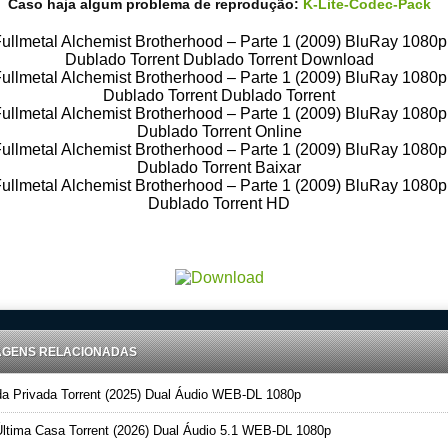
Caso haja algum problema de reprodução:
K-Lite-Codec-Pack
ullmetal Alchemist Brotherhood – Parte 1 (2009) BluRay 1080p
Dublado Torrent Dublado Torrent Download
ullmetal Alchemist Brotherhood – Parte 1 (2009) BluRay 1080p
Dublado Torrent Dublado Torrent
ullmetal Alchemist Brotherhood – Parte 1 (2009) BluRay 1080p
Dublado Torrent Online
ullmetal Alchemist Brotherhood – Parte 1 (2009) BluRay 1080p
Dublado Torrent Baixar
ullmetal Alchemist Brotherhood – Parte 1 (2009) BluRay 1080p
Dublado Torrent HD
ad Torrent 720p – 1080p Dublado – Dual Audio – Legendado, Download Series 720p -1080p – Dublado Dual
Legendado, Filmes Online Gratis, Baixar Filmes Gratis
AGENS RELACIONADAS
a Privada Torrent (2025) Dual Áudio WEB-DL 1080p
ltima Casa Torrent (2026) Dual Áudio 5.1 WEB-DL 1080p