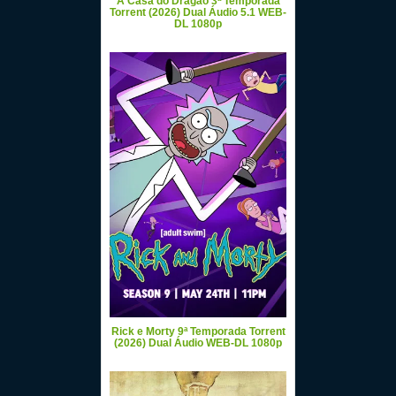
A Casa do Dragão 3ª Temporada
Torrent (2026) Dual Áudio 5.1 WEB-
DL 1080p
Rick e Morty 9ª Temporada Torrent
(2026) Dual Áudio WEB-DL 1080p