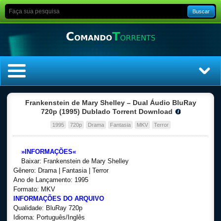
Buscar
Home
Frankenstein de Mary Shelley – Dual Áudio BluRay
720p (1995) Dublado Torrent Download
Top Filmes
1995
720p
Drama
Fantasia
MKV
Terror
Top Séries
»INFORMAÇÕES«
Baixar: Frankenstein de Mary Shelley
Filmes
Gênero: Drama | Fantasia | Terror
Ano de Lançamento: 1995
Formato: MKV
Dublado
INFORMAÇÕES DO ARQUIVO
Qualidade: BluRay 720p
Legendado
Idioma: Português/Inglês