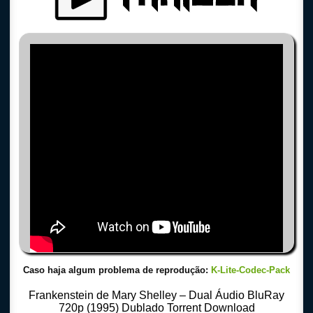
Caso haja algum problema de reprodução:
K-Lite-Codec-Pack
Frankenstein de Mary Shelley – Dual Áudio BluRay
720p (1995) Dublado Torrent Download