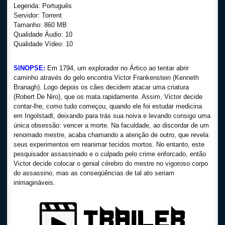
Legenda: Português
Servidor: Torrent
Tamanho: 860 MB
Qualidade Áudio: 10
Qualidade Vídeo: 10
SINOPSE:
Em 1794, um explorador no Ártico ao tentar abrir
caminho através do gelo encontra Victor Frankenstein (Kenneth
Branagh). Logo depois os cães decidem atacar uma criatura
(Robert De Niro), que os mata rapidamente. Assim, Victor decide
contar-lhe, como tudo começou, quando ele foi estudar medicina
em Ingolstadt, deixando para trás sua noiva e levando consigo uma
única obsessão: vencer a morte. Na faculdade, ao discordar de um
renomado mestre, acaba chamando a atenção de outro, que revela
seus experimentos em reanimar tecidos mortos. No entanto, este
pesquisador assassinado e o culpado pelo crime enforcado, então
Victor decide colocar o genial cérebro do mestre no vigoroso corpo
do assassino, mas as conseqüências de tal ato seriam
inimagináveis.