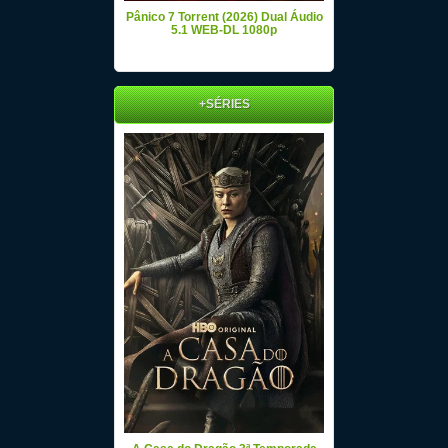
Pânico 7 Torrent (2026) Dual Áudio
5.1 WEB-DL 1080p
+SÉRIES