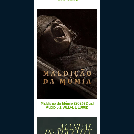
Maldição da Múmia (2026) Dual
Áudio 5.1 WEB-DL 1080p