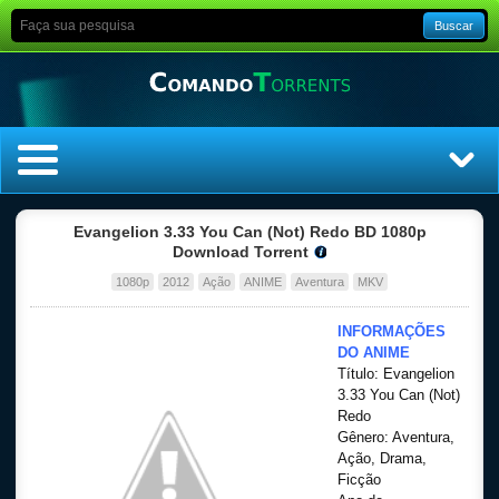
Buscar
Home
Evangelion 3.33 You Can (Not) Redo BD 1080p
Download Torrent
Top Filmes
1080p
2012
Ação
ANIME
Aventura
MKV
Top Séries
INFORMAÇÕES
DO ANIME
Título: Evangelion
Filmes
3.33 You Can (Not)
Redo
Dublado
Gênero: Aventura,
Ação, Drama,
Ficção
Legendado