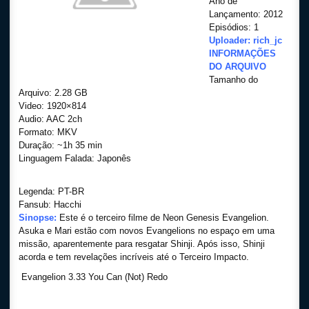
Ano de
Lançamento: 2012
Episódios: 1
Uploader: rich_jc
INFORMAÇÕES
DO ARQUIVO
Tamanho do
Arquivo: 2.28 GB
Video: 1920×814
Audio: AAC 2ch
Formato: MKV
Duração: ~1h 35 min
Linguagem Falada: Japonês
Legenda: PT-BR
Fansub: Hacchi
Sinopse:
Este é o terceiro filme de Neon Genesis Evangelion.
Asuka e Mari estão com novos Evangelions no espaço em uma
missão, aparentemente para resgatar Shinji. Após isso, Shinji
acorda e tem revelações incríveis até o Terceiro Impacto.
Evangelion 3.33 You Can (Not) Redo