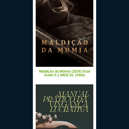
Maldição da Múmia (2026) Dual
Áudio 5.1 WEB-DL 1080p