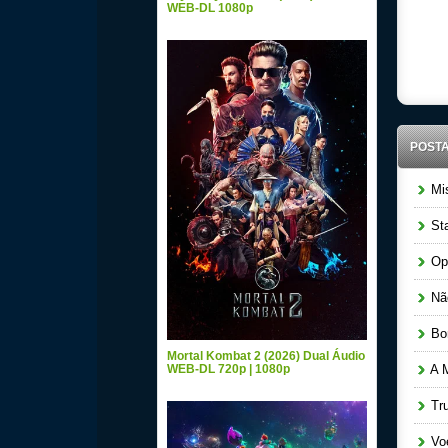
WEB-DL 1080p
POST
Mis
Sta
Ope
Não
Bom
Mortal Kombat 2 (2026) Dual Áudio
WEB-DL 720p | 1080p
A M
Tru
Voe