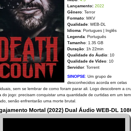
Lançamento:
2022
Gênero
: Terror
Formato
: MKV
Qualidade
: WEB-DL
Idioma
: Portugues | Inglês
Legenda
: Português
Tamanho
: 1.35 GB
Duração
: 1h 22min
Qualidade do Áudio
: 10
Qualidade de Vídeo
: 10
Servidor
: Torrent
SINOPSE
: Um grupo de
desconhecidos acorda em celas
viduais, sem se lembrar de como foram parar ali. Logo descobrem a cru
a do jogo: precisam conquistar uma quantidade de curtidas em um te
tado, senão enfrentarão uma morte brutal.
gajamento Mortal (2022) Dual Áudio WEB-DL 108