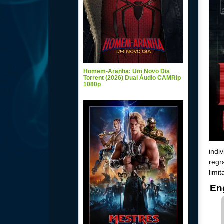
Homem-Aranha: Um Novo Dia
Torrent (2026) Dual Áudio CAMRip
1080p
indi
regr
limi
En