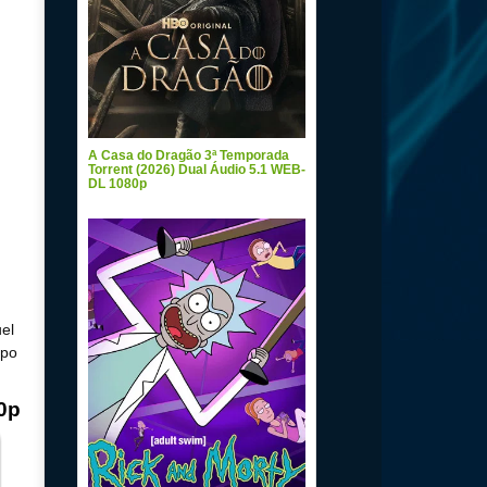
A Casa do Dragão 3ª Temporada
Torrent (2026) Dual Áudio 5.1 WEB-
DL 1080p
el
mpo
0p