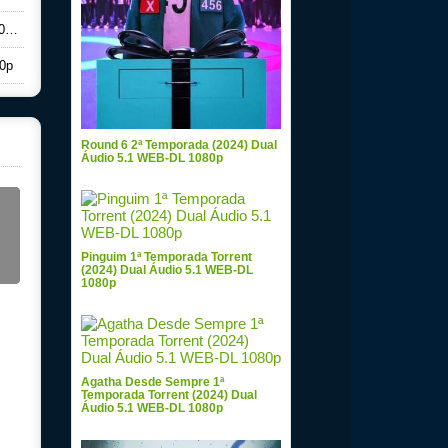
0p
80p
Round 6 2ª Temporada (2024) Dual
Áudio 5.1 WEB-DL 1080p
Pinguim 1ª Temporada Torrent
(2024) Dual Áudio 5.1 WEB-DL
1080p
Agatha Desde Sempre 1ª
Temporada Torrent (2024) Dual
Áudio 5.1 WEB-DL 1080p