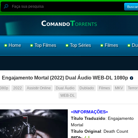
Buscar
Home
Top Filmes
Top Séries
Filmes
Du
Engajamento Mortal (2022) Dual Áudio WEB-DL 1080p
080p
2022
Assistir Online
Dual Áudio
Dublado
Filmes
MKV
Terror
WEB-DL
»INFORMAÇÕES«
Título Traduzido
: Engajamento
Mortal
Título Original
: Death Count
IMDb
:
4.5