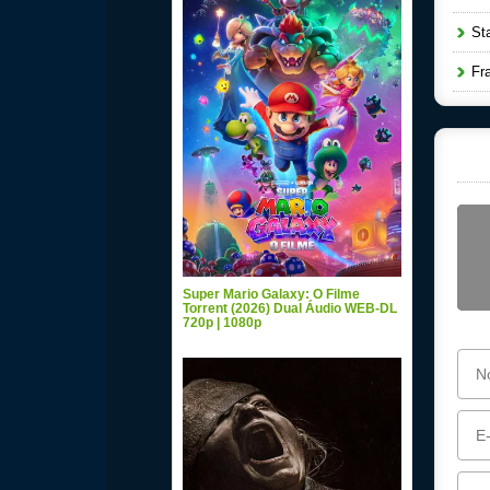
Star
Fra
Super Mario Galaxy: O Filme
Torrent (2026) Dual Áudio WEB-DL
720p | 1080p