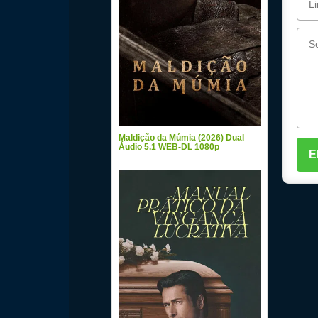
Maldição da Múmia (2026) Dual
Áudio 5.1 WEB-DL 1080p