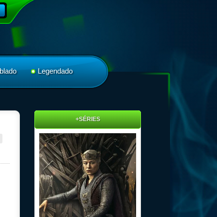
blado
Legendado
+SÉRIES