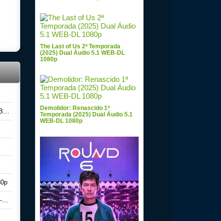
The Last of Us 2ª Temporada
(2025) Dual Áudio 5.1 WEB-DL
1080p
Demolidor: Renascido 1ª
0p
Temporada (2025) Dual Áudio 5.1
WEB-DL 1080p
80p
p