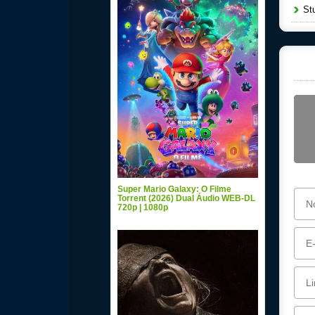
Stu
Super Mario Galaxy: O Filme
Torrent (2026) Dual Áudio WEB-DL
720p | 1080p