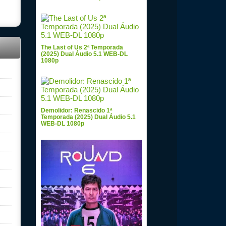
The Last of Us 2ª Temporada
(2025) Dual Áudio 5.1 WEB-DL
1080p
Demolidor: Renascido 1ª
Temporada (2025) Dual Áudio 5.1
WEB-DL 1080p