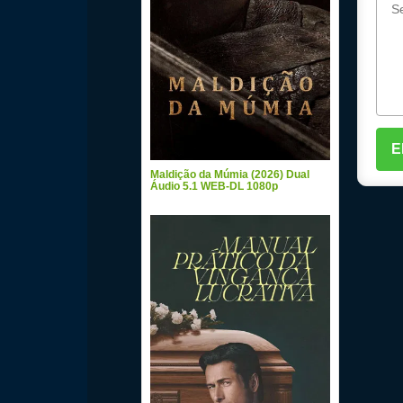
Maldição da Múmia (2026) Dual
Áudio 5.1 WEB-DL 1080p