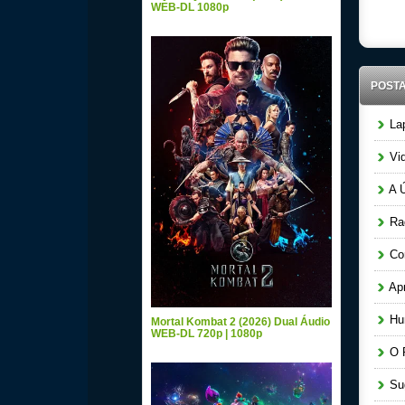
WEB-DL 1080p
POST
Lap
Vid
A Ú
Raq
Cor
Apr
Hun
Mortal Kombat 2 (2026) Dual Áudio
WEB-DL 720p | 1080p
O P
Sug