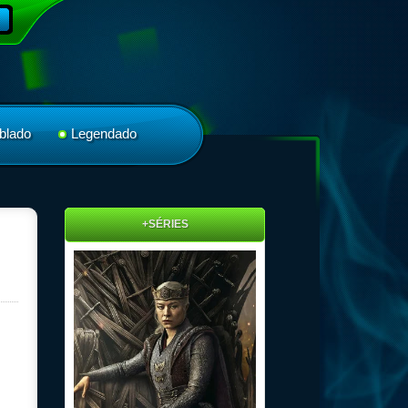
blado
Legendado
+SÉRIES