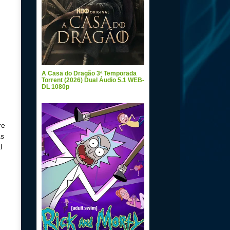
A Casa do Dragão 3ª Temporada
Torrent (2026) Dual Áudio 5.1 WEB-
DL 1080p
re
as
l