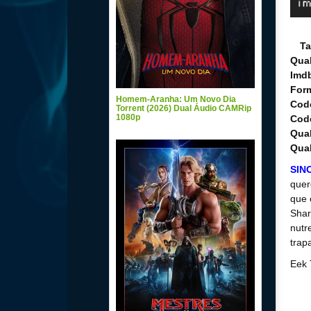
T
Qua
Imd
For
Homem-Aranha: Um Novo Dia
Cod
Torrent (2026) Dual Áudio CAMRip
1080p
Cod
Qual
Qua
SIN
quer
que 
Shar
nutr
trap
Eek 