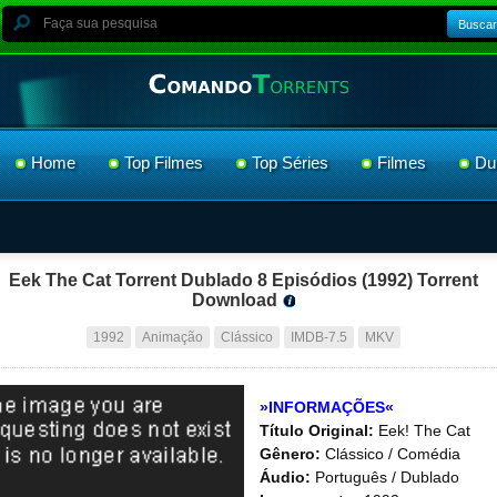
Buscar
Home
Top Filmes
Top Séries
Filmes
Du
Eek The Cat Torrent Dublado 8 Episódios (1992) Torrent
Download
1992
Animação
Clássico
IMDB-7.5
MKV
»INFORMAÇÕES«
Título Original:
Eek! The Cat
Gênero:
Clássico / Comédia
Áudio:
Português / Dublado