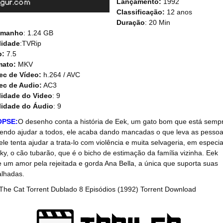
Lançamento:
1992
Classificação:
12 anos
Duração
: 20 Min
amanho
: 1.24 GB
lidade
:TVRip
b:
7.5
mato:
MKV
ec de Vídeo:
h.264 / AVC
ec de Audio:
AC3
idade do Video
: 9
lidade do Áudio
: 9
OPSE:
O desenho conta a história de Eek, um gato bom que está semp
endo ajudar a todos, ele acaba dando mancadas o que leva as pesso
ele tenta ajudar a trata-lo com violência e muita selvageria, em especia
ky, o cão tubarão, que é o bicho de estimação da família vizinha. Eek
e um amor pela rejeitada e gorda Ana Bella, a única que suporta suas
alhadas.
The Cat Torrent Dublado 8 Episódios (1992) Torrent Download