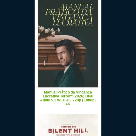
Manual Prático da Vingança
Lucrativa Torrent (2026) Dual
Áudio 5.1 WEB-DL 720p | 1080p |
4K