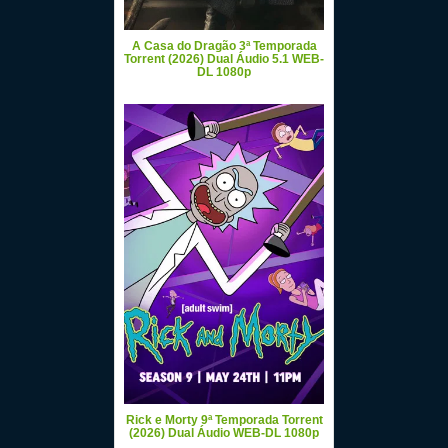
A Casa do Dragão 3ª Temporada
Torrent (2026) Dual Áudio 5.1 WEB-
DL 1080p
Rick e Morty 9ª Temporada Torrent
(2026) Dual Áudio WEB-DL 1080p