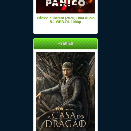
Pânico 7 Torrent (2026) Dual Áudio
5.1 WEB-DL 1080p
+SÉRIES