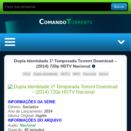
Buscar
Home
Dupla Identidade 1ª Temporada Torrent Download –
(2014) 720p HDTV Nacional
Top Filmes
2014
Dupla Identidade
HDTV
MKV
Nacional
Series
Top Séries
Filmes
INFORMAÇÕES DA SÉRIE
Gênero:
Seriados
Ano de Lançamento:
2014
Dublado
Idioma Original:
Inglês
INFORMAÇÕES DO ARQUIVO
Audio:
Nacional
Legendado
Duração:
42 minutos