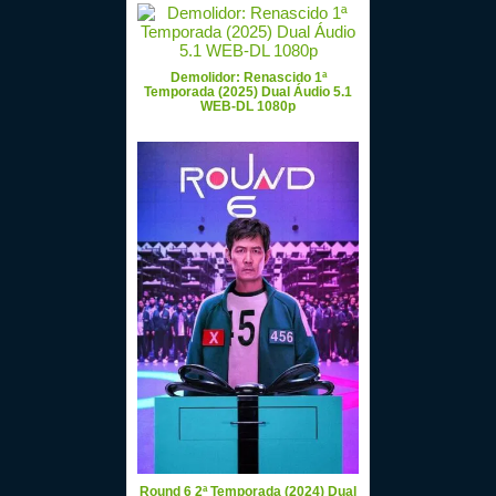
Demolidor: Renascido 1ª
Temporada (2025) Dual Áudio 5.1
WEB-DL 1080p
Round 6 2ª Temporada (2024) Dual