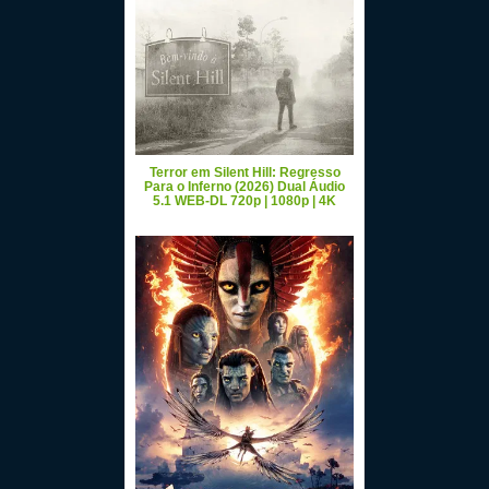
Terror em Silent Hill: Regresso
Para o Inferno (2026) Dual Áudio
5.1 WEB-DL 720p | 1080p | 4K