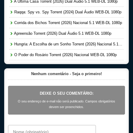
A Última Casa Torrent (2026) Dual Áudio 5.1 WEB-DL 1080p
Raqqa: Spy vs. Spy Torrent (2024) Dual Áudio WEB-DL 1080p
Corrida dos Bichos Torrent (2026) Nacional 5.1 WEB-DL 1080p
Apreensão Torrent (2026) Dual Áudio 5.1 WEB-DL 1080p
Hungria: A Escolha de um Sonho Torrent (2026) Nacional 5.1 WEB-DL 1080p
O Poder do Rosário Torrent (2026) Nacional WEB-DL 1080p
Nenhum comentário - Seja o primeiro!
DEIXE O SEU COMENTÁRIO:
O seu endereço de e-mail não será publicado. Campos obrigatórios
devem ser preenchidos.