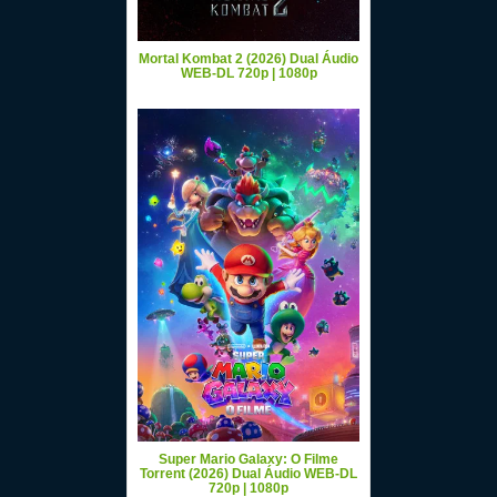
Mortal Kombat 2 (2026) Dual Áudio
WEB-DL 720p | 1080p
Super Mario Galaxy: O Filme
Torrent (2026) Dual Áudio WEB-DL
720p | 1080p