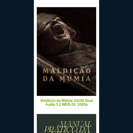
Maldição da Múmia (2026) Dual
Áudio 5.1 WEB-DL 1080p