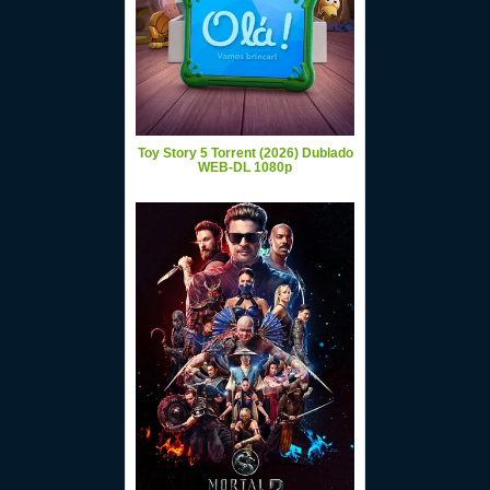
Toy Story 5 Torrent (2026) Dublado
WEB-DL 1080p