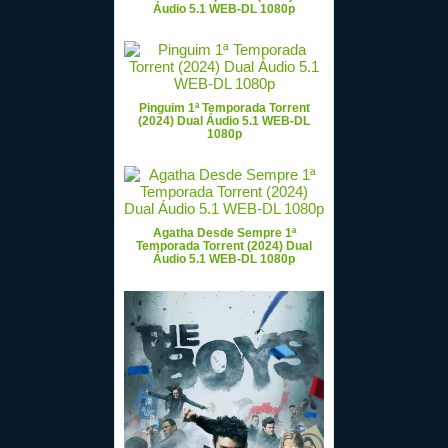
Áudio 5.1 WEB-DL 1080p
Pinguim 1ª Temporada Torrent
(2024) Dual Áudio 5.1 WEB-DL
1080p
Agatha Desde Sempre 1ª
Temporada Torrent (2024) Dual
Áudio 5.1 WEB-DL 1080p