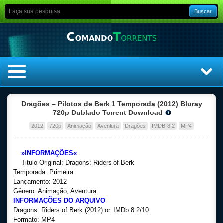
Buscar
Home
Dragões – Pilotos de Berk 1 Temporada (2012) Bluray
720p Dublado Torrent Download
Top Filmes
2012
720p
Animação
Aventura
Dragões
IMDB-8.2
MP4
Top Séries
»INFORMAÇÕES«
Titulo Original: Dragons: Riders of Berk
Filmes
Temporada: Primeira
Lançamento: 2012
Gênero: Animação, Aventura
Dublado
INFORMAÇÕES DO ARQUIVO
Dragons: Riders of Berk (2012) on IMDb 8.2/10
Legendado
Formato: MP4