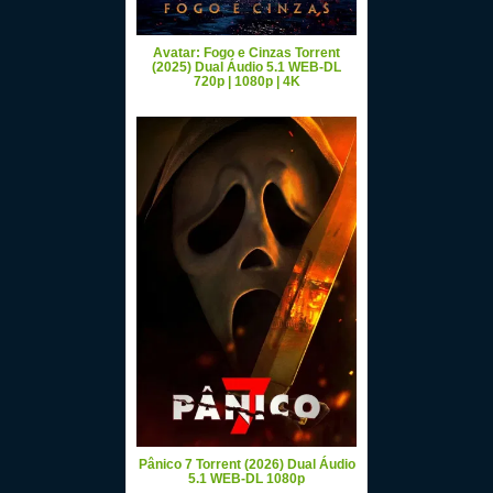
Avatar: Fogo e Cinzas Torrent
(2025) Dual Áudio 5.1 WEB-DL
720p | 1080p | 4K
Pânico 7 Torrent (2026) Dual Áudio
5.1 WEB-DL 1080p