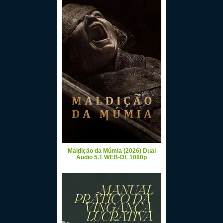
Maldição da Múmia (2026) Dual
Áudio 5.1 WEB-DL 1080p