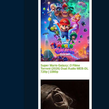
Super Mario Galaxy: O Filme
Torrent (2026) Dual Áudio WEB-DL
720p | 1080p