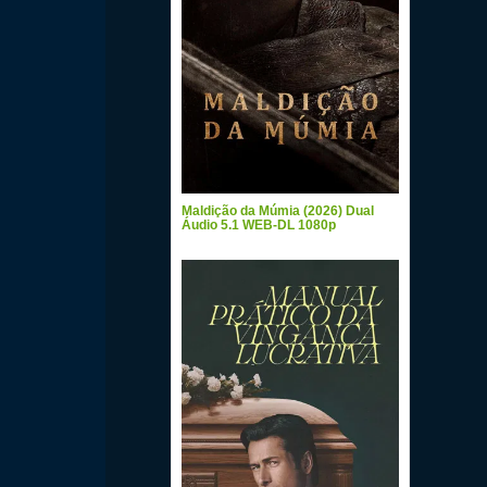
Maldição da Múmia (2026) Dual
Áudio 5.1 WEB-DL 1080p