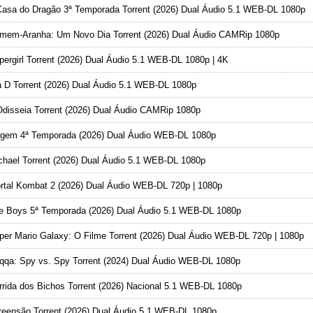
asa do Dragão 3ª Temporada Torrent (2026) Dual Áudio 5.1 WEB-DL 1080p
em-Aranha: Um Novo Dia Torrent (2026) Dual Áudio CAMRip 1080p
ergirl Torrent (2026) Dual Áudio 5.1 WEB-DL 1080p | 4K
 D Torrent (2026) Dual Áudio 5.1 WEB-DL 1080p
disseia Torrent (2026) Dual Áudio CAMRip 1080p
gem 4ª Temporada (2026) Dual Áudio WEB-DL 1080p
hael Torrent (2026) Dual Áudio 5.1 WEB-DL 1080p
tal Kombat 2 (2026) Dual Áudio WEB-DL 720p | 1080p
 Boys 5ª Temporada (2026) Dual Áudio 5.1 WEB-DL 1080p
er Mario Galaxy: O Filme Torrent (2026) Dual Áudio WEB-DL 720p | 1080p
qa: Spy vs. Spy Torrent (2024) Dual Áudio WEB-DL 1080p
rida dos Bichos Torrent (2026) Nacional 5.1 WEB-DL 1080p
eensão Torrent (2026) Dual Áudio 5.1 WEB-DL 1080p