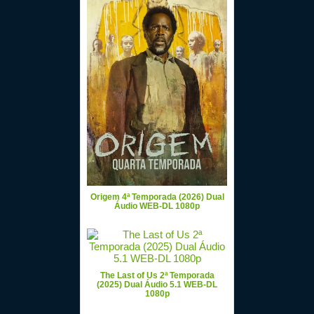
Origem 4ª Temporada (2026) Dual
Áudio WEB-DL 1080p
The Last of Us 2ª Temporada
(2025) Dual Áudio 5.1 WEB-DL
1080p