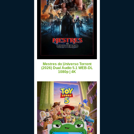
Mestres do Universo Torrent
(2026) Dual Áudio 5.1 WEB-DL
1080p | 4K