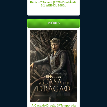
Pânico 7 Torrent (2026) Dual Áudio
5.1 WEB-DL 1080p
+SÉRIES
A Casa do Dragão 3ª Temporada