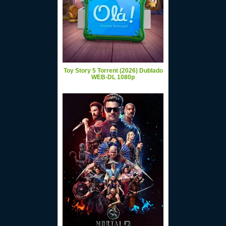
Toy Story 5 Torrent (2026) Dublado
WEB-DL 1080p