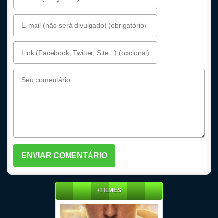
+FILMES