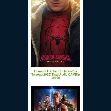
Homem-Aranha: Um Novo Dia
Torrent (2026) Dual Áudio CAMRip
1080p