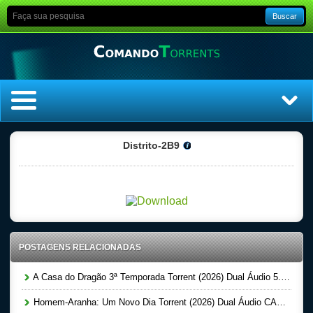
Buscar
Home
Distrito-2B9
Top Filmes
Top Séries
Filmes
POSTAGENS RELACIONADAS
Dublado
A Casa do Dragão 3ª Temporada Torrent (2026) Dual Áudio 5.1 WEB-DL 1080p
Legendado
Homem-Aranha: Um Novo Dia Torrent (2026) Dual Áudio CAMRip 1080p