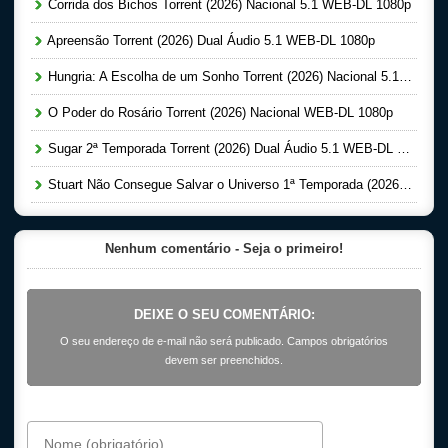
Corrida dos Bichos Torrent (2026) Nacional 5.1 WEB-DL 1080p
Apreensão Torrent (2026) Dual Áudio 5.1 WEB-DL 1080p
Hungria: A Escolha de um Sonho Torrent (2026) Nacional 5.1 WEB-DL 1080p
O Poder do Rosário Torrent (2026) Nacional WEB-DL 1080p
Sugar 2ª Temporada Torrent (2026) Dual Áudio 5.1 WEB-DL 1080p
Stuart Não Consegue Salvar o Universo 1ª Temporada (2026) Dual Áudio 5.1 WEB-DL 1080p
Nenhum comentário - Seja o primeiro!
DEIXE O SEU COMENTÁRIO:
O seu endereço de e-mail não será publicado. Campos obrigatórios
devem ser preenchidos.