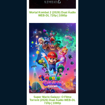
Mortal Kombat 2 (2026) Dual Áudio
WEB-DL 720p | 1080p
Super Mario Galaxy: O Filme
Torrent (2026) Dual Áudio WEB-DL
720p | 1080p