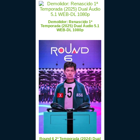
Demolidor: Renascido 1ª
Temporada (2025) Dual Áudio 5.1
WEB-DL 1080p
Round 6 2ª Temporada (2024) Dual