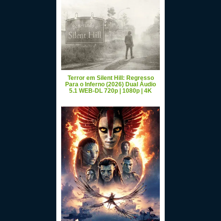
Terror em Silent Hill: Regresso
Para o Inferno (2026) Dual Áudio
5.1 WEB-DL 720p | 1080p | 4K