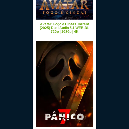
Avatar: Fogo e Cinzas Torrent
(2025) Dual Áudio 5.1 WEB-DL
720p | 1080p | 4K