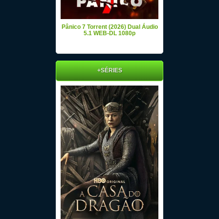
Pânico 7 Torrent (2026) Dual Áudio
5.1 WEB-DL 1080p
+SÉRIES