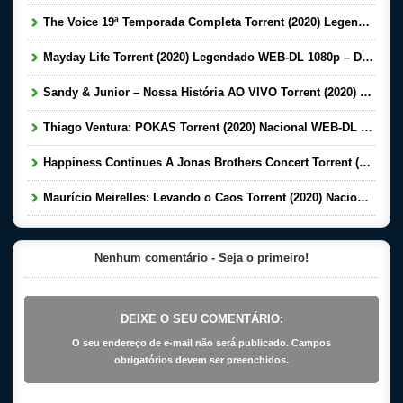
The Voice 19ª Temporada Completa Torrent (2020) Legendado WEB-DL 720p | 1080p – Download
Mayday Life Torrent (2020) Legendado WEB-DL 1080p – Download
Sandy & Junior – Nossa História AO VIVO Torrent (2020) Nacional WEB-DL 720p e 1080p – Download
Thiago Ventura: POKAS Torrent (2020) Nacional WEB-DL 1080p – Download
Happiness Continues A Jonas Brothers Concert Torrent (2020) Legendado WEB-DL 1080p Download
Maurício Meirelles: Levando o Caos Torrent (2020) Nacional WEB-DL 720p – Download
Nenhum comentário - Seja o primeiro!
DEIXE O SEU COMENTÁRIO:
O seu endereço de e-mail não será publicado. Campos
obrigatórios devem ser preenchidos.