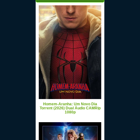
Homem-Aranha: Um Novo Dia
Torrent (2026) Dual Áudio CAMRip
1080p