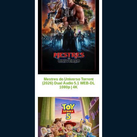
Mestres do Universo Torrent
(2026) Dual Áudio 5.1 WEB-DL
1080p | 4K