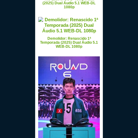
(2025) Dual Áudio 5.1 WEB-DL
1080p
Demolidor: Renascido 1ª
Temporada (2025) Dual Áudio 5.1
WEB-DL 1080p