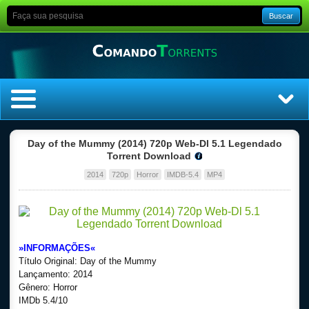
Buscar
Home
Day of the Mummy (2014) 720p Web-Dl 5.1 Legendado
Torrent Download
Top Filmes
2014
720p
Horror
IMDB-5.4
MP4
Top Séries
Filmes
»INFORMAÇÕES«
Título Original: Day of the Mummy
Dublado
Lançamento: 2014
Gênero: Horror
Legendado
IMDb 5.4/10