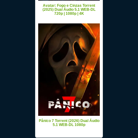
Avatar: Fogo e Cinzas Torrent
(2025) Dual Áudio 5.1 WEB-DL
720p | 1080p | 4K
Pânico 7 Torrent (2026) Dual Áudio
5.1 WEB-DL 1080p