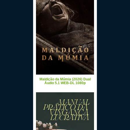
Maldição da Múmia (2026) Dual
Áudio 5.1 WEB-DL 1080p