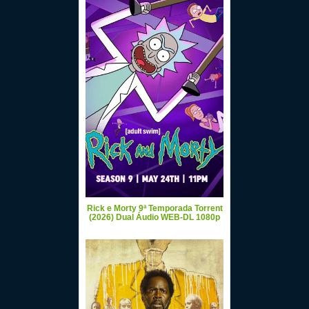
Rick e Morty 9ª Temporada Torrent
(2026) Dual Áudio WEB-DL 1080p