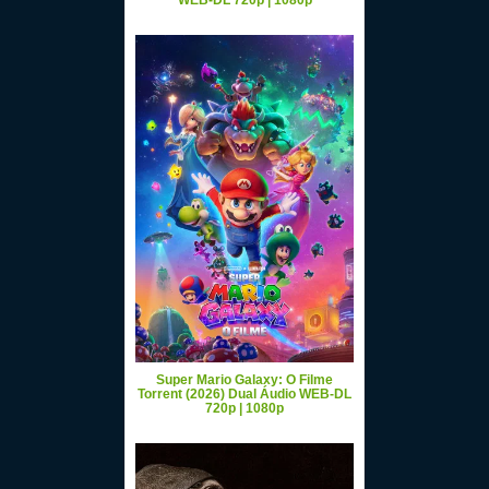
WEB-DL 720p | 1080p
Super Mario Galaxy: O Filme
Torrent (2026) Dual Áudio WEB-DL
720p | 1080p