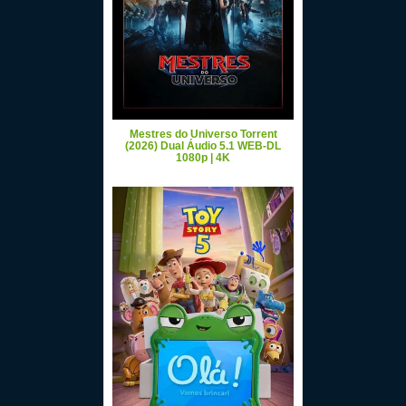
Mestres do Universo Torrent
(2026) Dual Áudio 5.1 WEB-DL
1080p | 4K