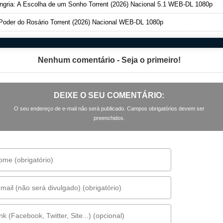
gria: A Escolha de um Sonho Torrent (2026) Nacional 5.1 WEB-DL 1080p
oder do Rosário Torrent (2026) Nacional WEB-DL 1080p
Nenhum comentário - Seja o primeiro!
DEIXE O SEU COMENTÁRIO:
O seu endereço de e-mail não será publicado. Campos obrigatórios devem ser
preenchidos.