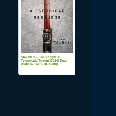
Star Wars – The Acolyte 1ª
Temporada Torrent (2024) Dual
Áudio 5.1 WEB-DL 1080p