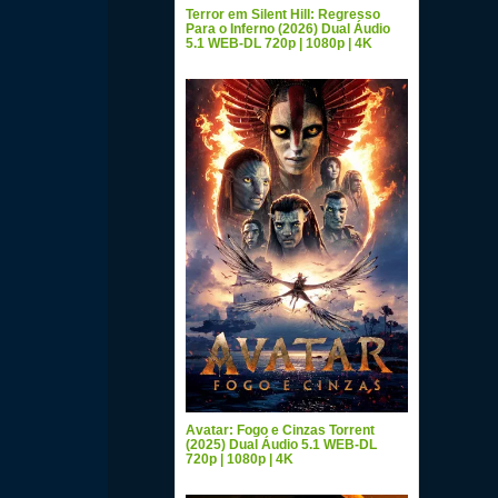
Terror em Silent Hill: Regresso
Para o Inferno (2026) Dual Áudio
5.1 WEB-DL 720p | 1080p | 4K
Avatar: Fogo e Cinzas Torrent
(2025) Dual Áudio 5.1 WEB-DL
720p | 1080p | 4K