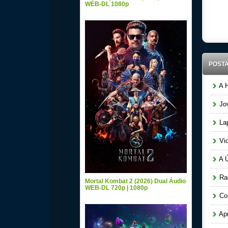
WEB-DL 1080p
POST
A H
Jov
Lap
Vid
A Ú
Raq
Mortal Kombat 2 (2026) Dual Áudio
WEB-DL 720p | 1080p
Cor
Apr