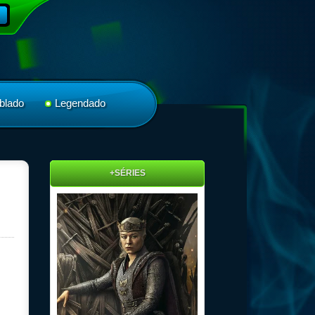
blado
Legendado
+SÉRIES