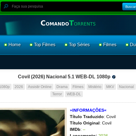
Buscar
Home
Top Filmes
Top Séries
Filmes
Du
Covil (2026) Nacional 5.1 WEB-DL 1080p
1080p
2026
Assistir Online
Drama
Filmes
Mistério
MKV
Nacional
Terror
WEB-DL
»INFORMAÇÕES«
Título Traduzido
: Covil
Título Original
: Covil
IMDb
:
–
Lançamento:
2026