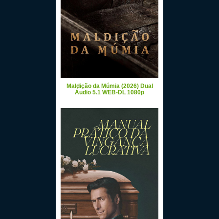
Maldição da Múmia (2026) Dual
Áudio 5.1 WEB-DL 1080p