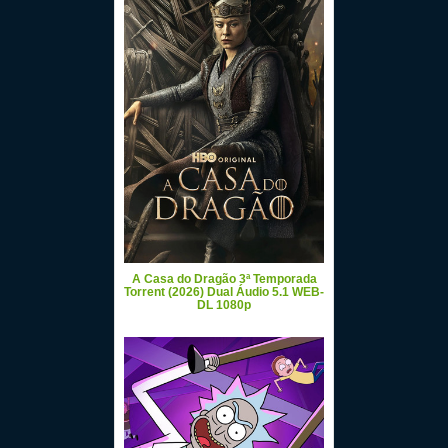
A Casa do Dragão 3ª Temporada
Torrent (2026) Dual Áudio 5.1 WEB-
DL 1080p