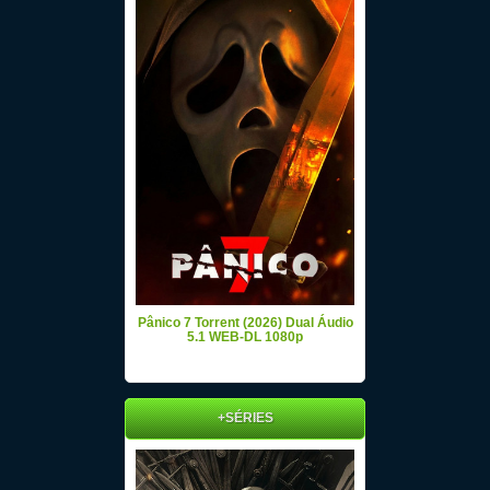
Pânico 7 Torrent (2026) Dual Áudio
5.1 WEB-DL 1080p
+SÉRIES