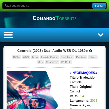
Buscar
Home
Controle (2023) Dual Áudio WEB-DL 1080p
1080p
2023
Ação
Assistir Online
Dual Áudio
Dublado
Filmes
Top Filmes
MKV
Suspense
WEB-DL
Top Séries
»INFORMAÇÕES«
Título Traduzido
:
Filmes
Controle
Título Original
:
Control
Dublado
IMDb
:
3.4
Lançamento:
2023
Legendado
Gênero
: Ação,