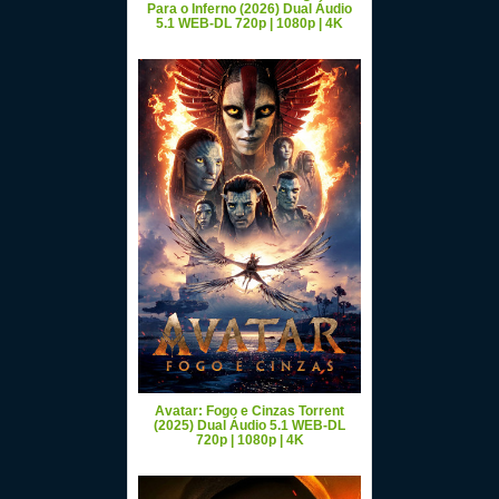
Para o Inferno (2026) Dual Áudio
5.1 WEB-DL 720p | 1080p | 4K
Avatar: Fogo e Cinzas Torrent
(2025) Dual Áudio 5.1 WEB-DL
720p | 1080p | 4K