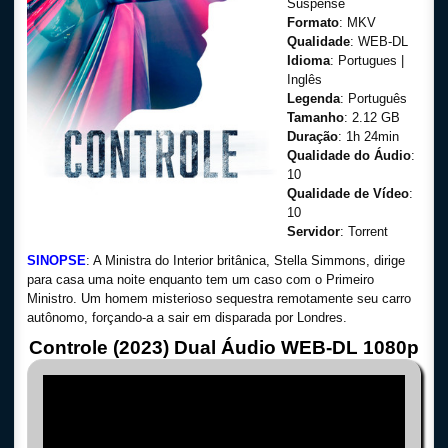
Suspense
Formato
: MKV
Qualidade
: WEB-DL
Idioma
: Portugues |
Inglês
Legenda
: Português
Tamanho
: 2.12 GB
Duração
: 1h 24min
Qualidade do Áudio
:
10
Qualidade de Vídeo
:
10
Servidor
: Torrent
SINOPSE
: A Ministra do Interior britânica, Stella Simmons, dirige
para casa uma noite enquanto tem um caso com o Primeiro
Ministro. Um homem misterioso sequestra remotamente seu carro
autônomo, forçando-a a sair em disparada por Londres.
Controle (2023) Dual Áudio WEB-DL 1080p