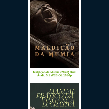
Maldição da Múmia (2026) Dual
Áudio 5.1 WEB-DL 1080p