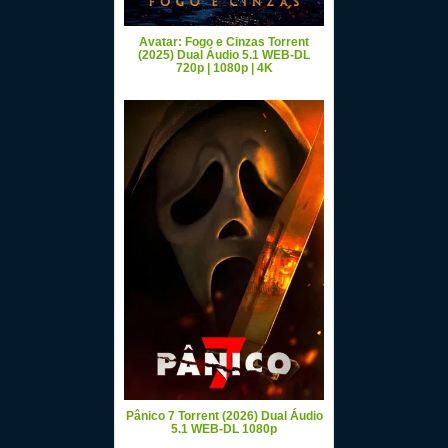
Avatar: Fogo e Cinzas Torrent
(2025) Dual Áudio 5.1 WEB-DL
720p | 1080p | 4K
Pânico 7 Torrent (2026) Dual Áudio
5.1 WEB-DL 1080p