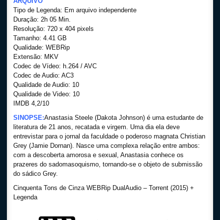
ARQUIVO
Tipo de Legenda: Em arquivo independente
Duração: 2h 05 Min.
Resolução: 720 x 404 pixels
Tamanho: 4.41 GB
Qualidade: WEBRip
Extensão: MKV
Codec de Vídeo: h.264 / AVC
Codec de Audio: AC3
Qualidade de Audio: 10
Qualidade de Video: 10
IMDB 4,2/10
SINOPSE:
Anastasia Steele (Dakota Johnson) é uma estudante de
literatura de 21 anos, recatada e virgem. Uma dia ela deve
entrevistar para o jornal da faculdade o poderoso magnata Christian
Grey (Jamie Dornan). Nasce uma complexa relação entre ambos:
com a descoberta amorosa e sexual, Anastasia conhece os
prazeres do sadomasoquismo, tornando-se o objeto de submissão
do sádico Grey.
Cinquenta Tons de Cinza WEBRip DualAudio – Torrent (2015) +
Legenda