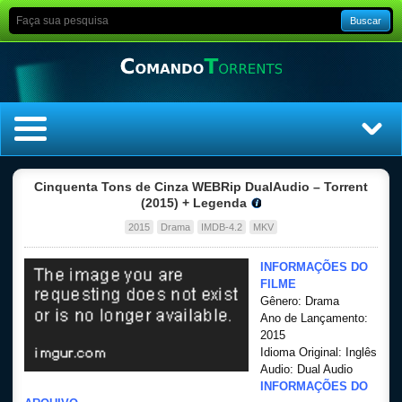
Buscar
Home
Cinquenta Tons de Cinza WEBRip DualAudio – Torrent
(2015) + Legenda
Top Filmes
2015
Drama
IMDB-4.2
MKV
Top Séries
INFORMAÇÕES DO
FILME
Gênero: Drama
Filmes
Ano de Lançamento:
2015
Dublado
Idioma Original: Inglês
Audio: Dual Audio
INFORMAÇÕES DO
Legendado