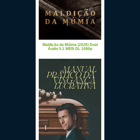
Maldição da Múmia (2026) Dual
Áudio 5.1 WEB-DL 1080p