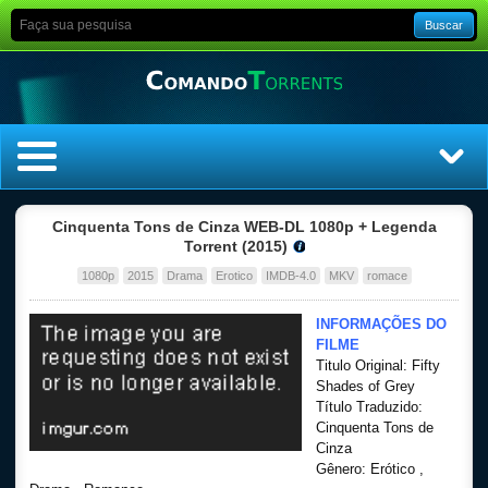
Buscar
Home
Cinquenta Tons de Cinza WEB-DL 1080p + Legenda
Torrent (2015)
Top Filmes
1080p
2015
Drama
Erotico
IMDB-4.0
MKV
romace
Top Séries
INFORMAÇÕES DO
FILME
Titulo Original: Fifty
Filmes
Shades of Grey
Título Traduzido:
Dublado
Cinquenta Tons de
Cinza
Gênero: Erótico ,
Legendado