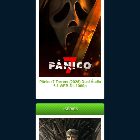
Pânico 7 Torrent (2026) Dual Áudio
5.1 WEB-DL 1080p
+SÉRIES