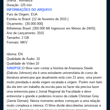
Drama , Romance
Duração: 125 min.
INFORMAÇÕES DO ARQUIVO
País de Origem: EUA
Estréia no Brasil: [12 de fevereiro de 2015 ]
Orçamento.: [30.000.000]
Bilheterias Brasil: [350.000 Mil Ingressos em Menos de 24HS]
Ano de Lançamento: 2015
Tamanho: 2 GB
Formato: MKV
Idioma: EN
Qualidade de Áudio: 10
Qualidade de Vídeo:10
SINOPSE:
O filme vem contar a história de Anastasia Steele
(Dakota Johnson) ela é uma estudante universitária do curso de
literatura americana que atualmente está com 21 anos, uma jovem
muito prendada e ainda virgem recatada e virgem. Porém num belo
dia ela tem um trabalho da escola para se fazer ela precisa fazer
uma entrevista para o Jornal Regional da Faculdade e deve
entrevistar o grande e poderoso ricasso da cidade Christian Grey
(Jamie Dornan). Nesse momento ambos começam a uma relação
muito complexa e intensa: O filme divide descobertas amorosas e