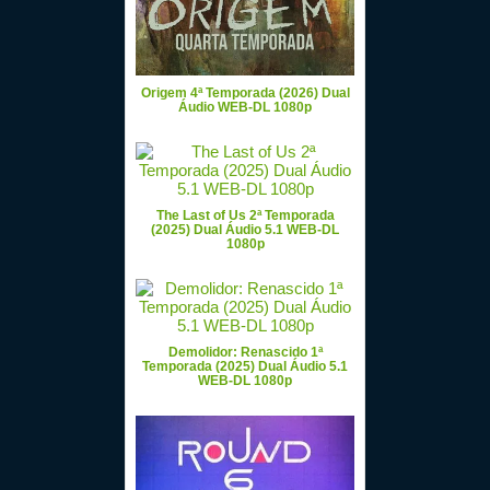
Origem 4ª Temporada (2026) Dual
Áudio WEB-DL 1080p
The Last of Us 2ª Temporada
(2025) Dual Áudio 5.1 WEB-DL
1080p
Demolidor: Renascido 1ª
Temporada (2025) Dual Áudio 5.1
WEB-DL 1080p