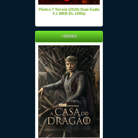
Pânico 7 Torrent (2026) Dual Áudio
5.1 WEB-DL 1080p
+SÉRIES