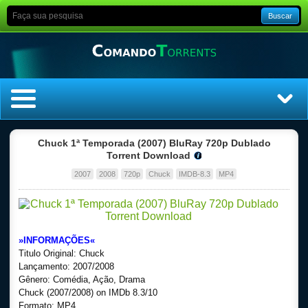
Buscar
Home
Chuck 1ª Temporada (2007) BluRay 720p Dublado
Torrent Download
Top Filmes
2007
2008
720p
Chuck
IMDB-8.3
MP4
Top Séries
Filmes
»INFORMAÇÕES«
Titulo Original: Chuck
Dublado
Lançamento: 2007/2008
Gênero: Comédia, Ação, Drama
Chuck (2007/2008) on IMDb 8.3/10
Legendado
Formato: MP4