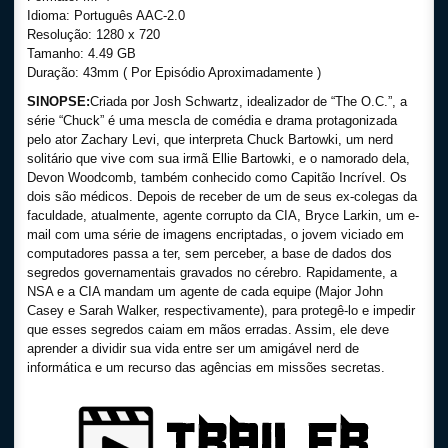
Idioma: Português AAC-2.0
Resolução: 1280 x 720
Tamanho: 4.49 GB
Duração: 43mm ( Por Episódio Aproximadamente )
SINOPSE:
Criada por Josh Schwartz, idealizador de “The O.C.”, a
série “Chuck” é uma mescla de comédia e drama protagonizada
pelo ator Zachary Levi, que interpreta Chuck Bartowki, um nerd
solitário que vive com sua irmã Ellie Bartowki, e o namorado dela,
Devon Woodcomb, também conhecido como Capitão Incrível. Os
dois são médicos. Depois de receber de um de seus ex-colegas da
faculdade, atualmente, agente corrupto da CIA, Bryce Larkin, um e-
mail com uma série de imagens encriptadas, o jovem viciado em
computadores passa a ter, sem perceber, a base de dados dos
segredos governamentais gravados no cérebro. Rapidamente, a
NSA e a CIA mandam um agente de cada equipe (Major John
Casey e Sarah Walker, respectivamente), para protegê-lo e impedir
que esses segredos caiam em mãos erradas. Assim, ele deve
aprender a dividir sua vida entre ser um amigável nerd de
informática e um recurso das agências em missões secretas.