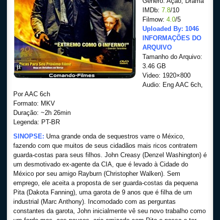
Gênero: Ação, Drama
IMDb:
7.8
/10
Filmow:
4.0
/5
Uploaded By: 1046
INFORMAÇÕES DO
ARQUIVO
Tamanho do Arquivo:
3.46 GB
Video: 1920×800
Audio: Eng AAC 6ch,
Por AAC 6ch
Formato: MKV
Duração: ~2h 26min
Legenda: PT-BR
SINOPSE:
Uma grande onda de sequestros varre o México,
fazendo com que muitos de seus cidadãos mais ricos contratem
guarda-costas para seus filhos. John Creasy (Denzel Washington) é
um desmotivado ex-agente da CIA, que é levado à Cidade do
México por seu amigo Rayburn (Christopher Walken). Sem
emprego, ele aceita a proposta de ser guarda-costas da pequena
Pita (Dakota Fanning), uma garota de 9 anos que é filha de um
industrial (Marc Anthony). Incomodado com as perguntas
constantes da garota, John inicialmente vê seu novo trabalho como