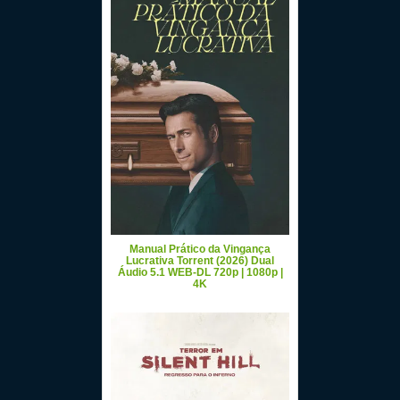
Manual Prático da Vingança
Lucrativa Torrent (2026) Dual
Áudio 5.1 WEB-DL 720p | 1080p |
4K