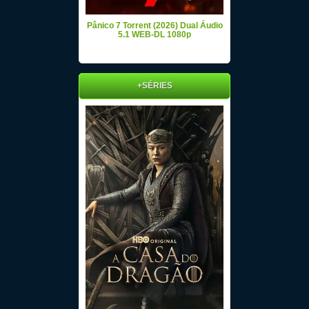
Pânico 7 Torrent (2026) Dual Áudio
5.1 WEB-DL 1080p
+SÉRIES