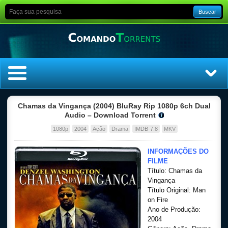
Buscar
Home
Chamas da Vingança (2004) BluRay Rip 1080p 6ch Dual
Audio – Download Torrent
Top Filmes
1080p
2004
Ação
Drama
IMDB-7.8
MKV
Top Séries
INFORMAÇÕES DO
FILME
Título: Chamas da
Filmes
Vingança
Título Original: Man
Dublado
on Fire
Ano de Produção:
2004
Legendado