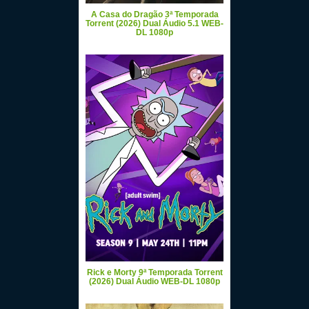
A Casa do Dragão 3ª Temporada
Torrent (2026) Dual Áudio 5.1 WEB-
DL 1080p
Rick e Morty 9ª Temporada Torrent
(2026) Dual Áudio WEB-DL 1080p