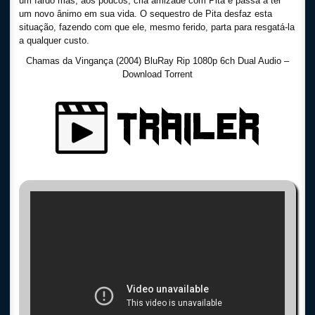
um fardo mas, aos poucos, cria amizade com Pita e passa a ter
um novo ânimo em sua vida. O sequestro de Pita desfaz esta
situação, fazendo com que ele, mesmo ferido, parta para resgatá-la
a qualquer custo.
Chamas da Vingança (2004) BluRay Rip 1080p 6ch Dual Audio –
Download Torrent