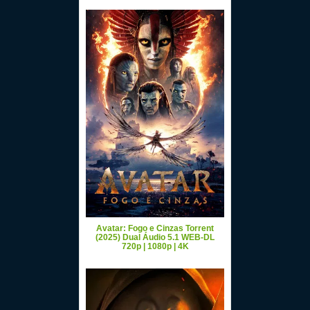
Avatar: Fogo e Cinzas Torrent
(2025) Dual Áudio 5.1 WEB-DL
720p | 1080p | 4K