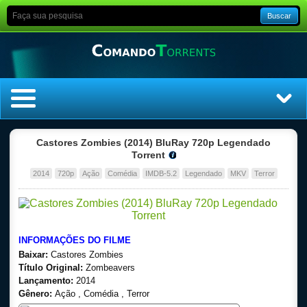
Buscar
Home
Castores Zombies (2014) BluRay 720p Legendado
Torrent
Top Filmes
2014
720p
Ação
Comédia
IMDB-5.2
Legendado
MKV
Terror
Top Séries
Filmes
INFORMAÇÕES DO FILME
Baixar:
Castores Zombies
Dublado
Título Original:
Zombeavers
Lançamento:
2014
Gênero:
Ação , Comédia , Terror
Legendado