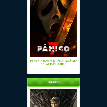
Pânico 7 Torrent (2026) Dual Áudio
5.1 WEB-DL 1080p
+SÉRIES