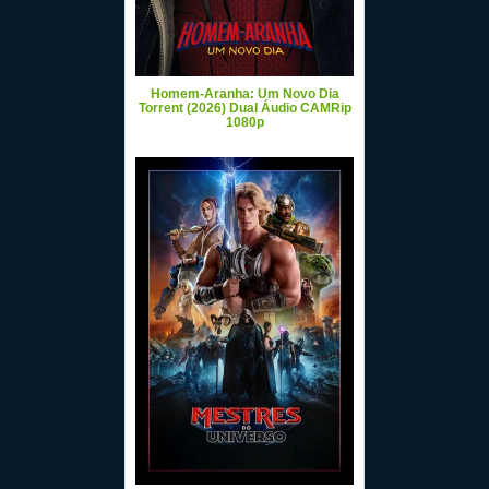
Homem-Aranha: Um Novo Dia
Torrent (2026) Dual Áudio CAMRip
1080p