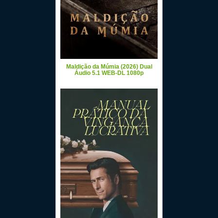
Maldição da Múmia (2026) Dual
Áudio 5.1 WEB-DL 1080p